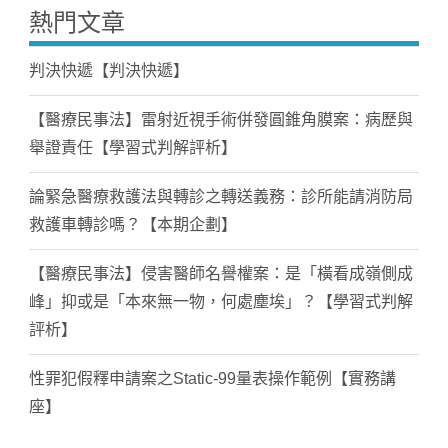
熱門文章
判決快遞【判決快遞】
【醫療民事法】雷射近視手術併發圓錐角膜案：病歷與
舉證責任【學習式判解評析】
論緊急醫療救護法與轉診之轉送義務：診所能請消防局
救護車轉診嗎？【本期企劃】
【醫療民事法】侵害醫師名譽權案：是「橫看成嶺側成
峰」抑或是「本來無一物，何處塵埃」？【學習式判解
評析】
性罪犯假釋申請案之Static-99量表操作範例【實務講
座】