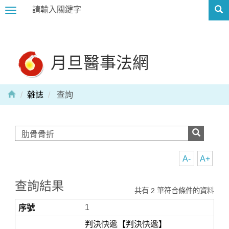
Toggle
navigation
月旦醫事法網
雜誌
查詢
A-
A+
查詢結果
共有 2 筆符合條件的資料
1
判決快遞【判決快遞】