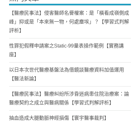
【醫療民事法】侵害醫師名譽權案：是「橫看成嶺側成
峰」抑或是「本來無一物，何處塵埃」？【學習式判解
評析】
性罪犯假釋申請案之Static-99量表操作範例【實務講
座】
以日本次世代醫療基盤法為借鏡談醫療資料加值運用
【醫法新論】
【醫療民事法】醫療糾紛所涉昏迷病患住院治療案：論
醫療契約之成立與醫病關係【學習式判解評析】
抽血造成大腿動脈神經損傷【寰宇醫事裁判】