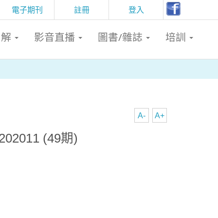
電子期刊
註冊
登入
判解
影音直播
圖書/雜誌
培訓
A-
A+
2011 (49期)