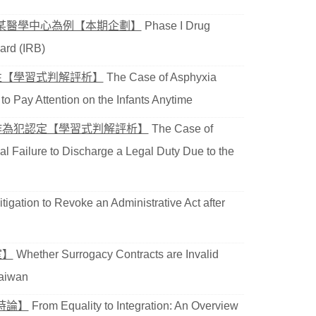
某醫學中心為例【本期企劃】
Phase I Drug
ard (IRB)
性【學習式判解評析】
The Case of Asphyxia
 to Pay Attention on the Infants Anytime
作為犯認定【學習式判解評析】
The Case of
l Failure to Discharge a Legal Duty Due to the
tigation to Revoke an Administrative Act after
室】
Whether Surrogacy Contracts are Invalid
Taiwan
時論】
From Equality to Integration: An Overview