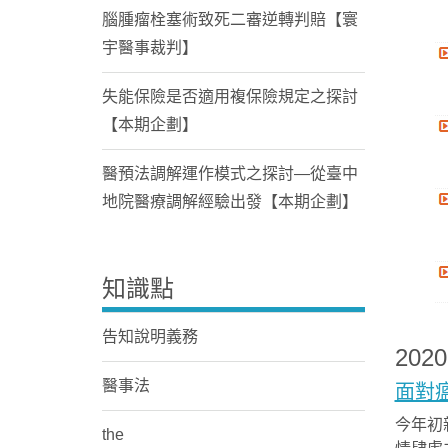
腦腫瘤栓塞術致死二審逆轉判賠【寰
宇醫事裁判】
失能保險是否適用複保險規定之探討
【本期企劃】
醫預法調解運作模式之探討—從臺中
地院醫療調解經驗出發【本期企劃】
知識點
告知說明義務
202
醫事法
面對
今年初
the