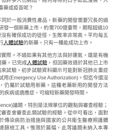
。但許多人也納悶，為何等待的日子如此漫長，人
毒藥或疫苗呢？
不同於一般消費性產品，新藥的開發需要冗長的過
發一個新藥上市，約需700億臺幣，期程超過10
發沒有確保成功的徒徑，生敗率非常高。平均每五
行
人體試驗
的新藥，只有一種能成功上市。
切實際。不過如果有其他方法與好運氣，還是有機
毒用藥，已完成
人體試驗
，但因藥效遜於其他已上市
出來試驗，初步試驗資料顯示可能對新冠肺炎重症
ncy Use Authorization)。但迄今還沒
，仍屬於試驗用新藥。這種老藥新用的開發方法
試用於新的疾病或適應症，可縮短新藥開發時間。
science)議題，特別是法規單位的觀點與審查經驗；
究審查會審查此類試驗的經驗。從中可看出，面對
於傳染病防治措施與國家的公共衛生醫療照護體
速篩檢工具。惟限於篇幅，此等議題未納入本專