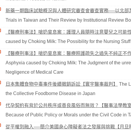
新藥一期臨床試驗概況與人體研究審查會審查實務──以北部
Trials in Taiwan and Their Review by Institutional Review Bo
【醫療刑事法】嗆奶窒息案：護理人員隨時注意嬰兒之可能
caused by Choking Milk: The Possibility for the Nursing Stuff
【醫療刑事法】嗆奶窒息案：醫療照護疏失之過失不純正不
Asphyxia caused by Choking Milk: The Judgment of the unrea
Negligence of Medical Care
日本集體食物中毒事件後續撤銷訴訟【寰宇醫事裁判】
The Li
the Collective Foodborne Disease in Japan
代孕契約有背於公共秩序或善良風俗而無效？【醫事法學教
Because of Public Policy or Morals under the Civil Code in 
從平權到融入──簡介美國身心障礙者法之發展與挑戰【月旦