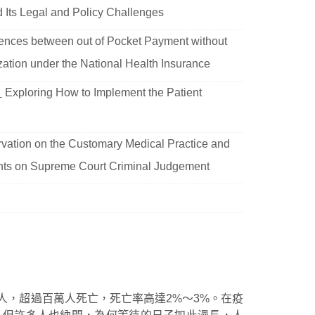
d Its Legal and Policy Challenges
ences between out of Pocket Payment without
zation under the National Health Insurance
】
Exploring How to Implement the Patient
vation on the Customary Medical Practice and
ments on Supreme Court Criminal Judgement
人，超過百萬人死亡，死亡率高達2%～3%。在疫