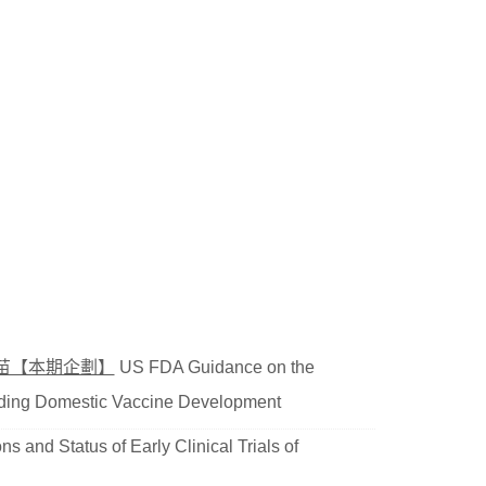
苗【本期企劃】
US FDA Guidance on the
ding Domestic Vaccine Development
s and Status of Early Clinical Trials of