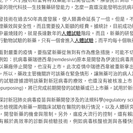
之下，人們殷切盼望有特效藥能早日開發出來，解黎民於倒懸
豪的現代科技—生技醫藥研發能力，怎麼一直還沒能發明出抗病
發技術在過去50年高度發展，使人類壽命延長了一倍。但是，
證藥效與安全性，而且需要投入鉅額的經費。據統計，目前成功研
中最燒錢的，就是長達數年的
人體試驗
階段。而且，新藥的研
行動物試驗的新藥，只有一個會進入
人體試驗
；而平均每十個執
面對嚴重的疫情，要指望新藥從無到有作為應急措施，可能不
例如：抗病毒藥瑞德西韋(remdesivir)原本是開發為伊波拉病
以藥廠停止開發，也沒有上市。此次疫情中瑞德西韋被重新拿
所以，藥政主管機關許可該藥在緊急情形，讓無藥可治的病人試用(Emerge
的試驗證據證明該藥對新冠病毒的療效，也還沒有被核准上市
g repurposing)，將已完成前期開發的試驗藥或已上市藥，
討新冠肺炎病毒疫苗與新藥開發涉及的法規科學(regulatory 
也檢視國內新藥一期臨床試驗在醫院的執行情況，以及人體研
，開發新藥的機會與限制。另外，瘟疫大流行的控制，還有賴
有賴於高效率的診斷與檢驗技術，例如病毒核酸檢測與各種快