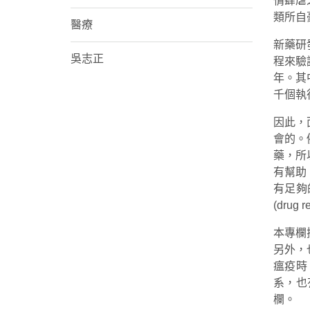
情肆虐
類所自
醫療
新藥研
吳志正
程來驗
年。其
千個執
因此，
會的。
藥，所
有幫助，
有足夠
(dru
本專欄探
另外，
瘟疫時
系，也
欄。