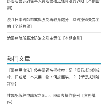
妨害名譽罪對醫事人員名譽權之保障及其界限【本期企
劃】
淺介日本醫師懲戒與強制再教育處分—以醫療過失為主
軸【全球瞭望】
論醫療院所霸凌防治之雇主責任【本期企劃】
熱門文章
【醫療民事法】侵害醫師名譽權案：是「橫看成嶺側成
峰」抑或是「本來無一物，何處塵埃」？【學習式判解
評析】
性罪犯假釋申請案之Static-99量表操作範例【實務講
座】