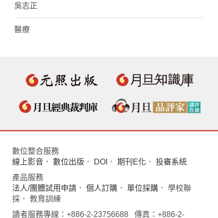
吳志正
醫療
數位整合服務
線上影音
．
數位出版
．
DOI
．
期刊E化
．
投審系統
產品服務
法人/團體試用申請
．
個人訂購
．
單位採購
． 學校聯
採． 教育訓練
讀者服務專線：+886-2-23756688 傳真：+886-2-