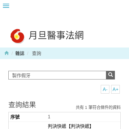
Toggle
navigation
月旦醫事法網
雜誌
查詢
A-
A+
查詢結果
共有 1 筆符合條件的資料
1
判決快遞【判決快遞】