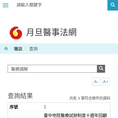
Toggle
navigation
月旦醫事法網
雜誌
查詢
A-
A+
查詢結果
共有 3 筆符合條件的資料
1
臺中地院醫療試辦制度十週年回顧