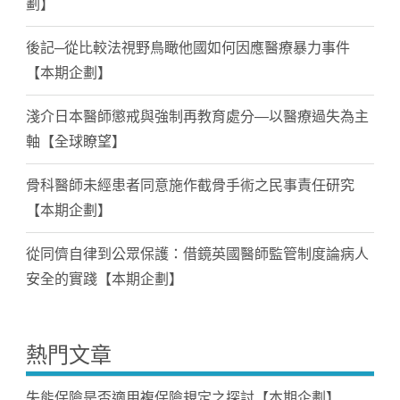
劃】
後記─從比較法視野鳥瞰他國如何因應醫療暴力事件
【本期企劃】
淺介日本醫師懲戒與強制再教育處分—以醫療過失為主
軸【全球瞭望】
骨科醫師未經患者同意施作截骨手術之民事責任研究
【本期企劃】
從同儕自律到公眾保護：借鏡英國醫師監管制度論病人
安全的實踐【本期企劃】
熱門文章
失能保險是否適用複保險規定之探討【本期企劃】