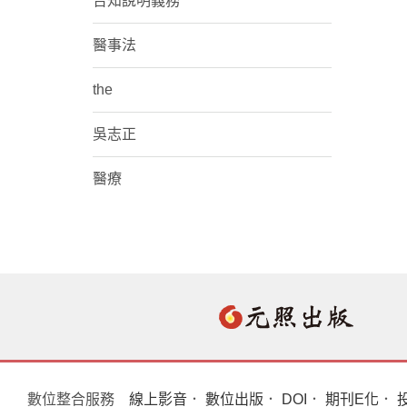
告知說明義務
醫事法
the
吳志正
醫療
數位整合服務
線上影音
．
數位出版
．
DOI
．
期刊E化
．