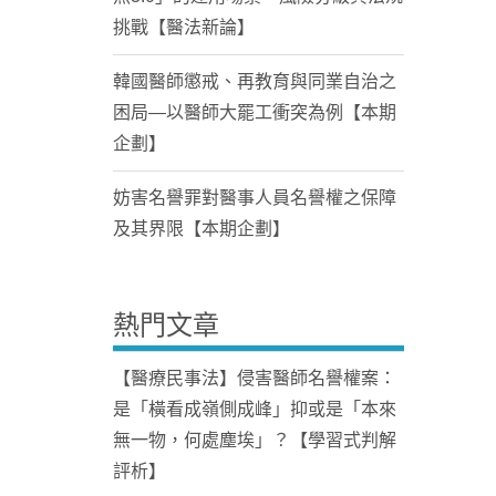
挑戰【醫法新論】
韓國醫師懲戒、再教育與同業自治之
困局—以醫師大罷工衝突為例【本期
企劃】
妨害名譽罪對醫事人員名譽權之保障
及其界限【本期企劃】
熱門文章
【醫療民事法】侵害醫師名譽權案：
是「橫看成嶺側成峰」抑或是「本來
無一物，何處塵埃」？【學習式判解
評析】