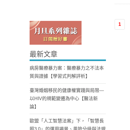
1
最新文章
Home
病房醫療暴力案：醫療暴力之不法本
質與證據【學習式判解評析】
臺灣婚姻移民的健康權實踐與局限—
以HIV的規範變遷為中心【醫法新
論】
歐盟「人工智慧法案」下，「智慧長
照3.0」的運用場景、風險分級與法規