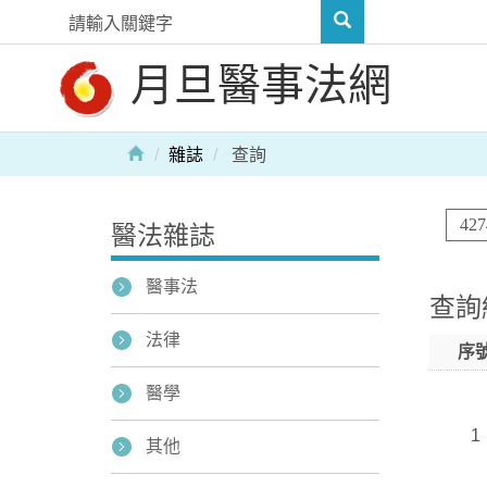
月旦醫事法網
雜誌
查詢
醫法雜誌
醫事法
查詢
法律
序
醫學
1
其他