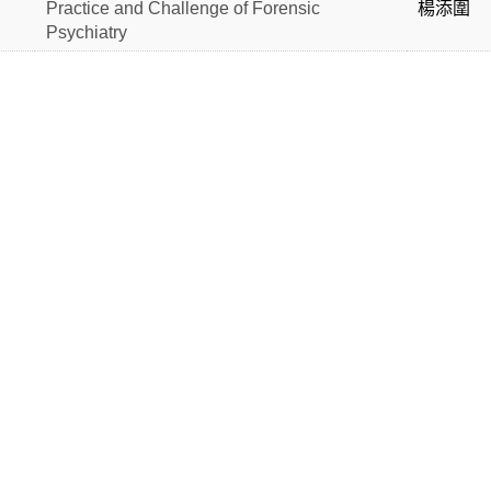
Practice and Challenge of Forensic
楊添圍
Psychiatry