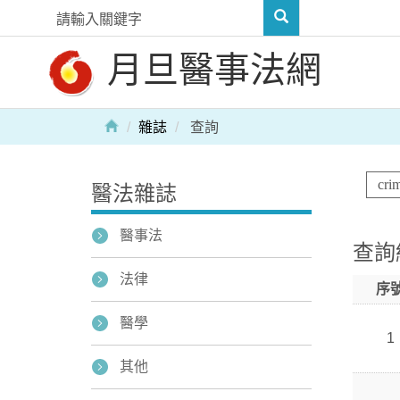
月旦醫事法網
雜誌
查詢
醫法雜誌
醫事法
查詢
法律
序
醫學
1
其他