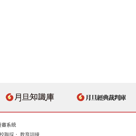
投審系統
學校聯採． 教育訓練