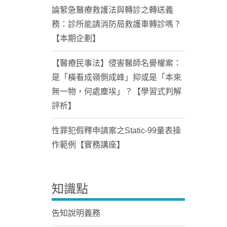
論緊急醫療救護法與轉診之轉送義
務：診所能請消防局救護車轉診嗎？
【本期企劃】
【醫療民事法】侵害醫師名譽權案：
是「橫看成嶺側成峰」抑或是「本來
無一物，何處塵埃」？【學習式判解
評析】
性罪犯假釋申請案之Static-99量表操
作範例【實務講座】
知識點
告知說明義務