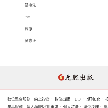
醫事法
the
醫療
吳志正
數位整合服務
線上影音
．
數位出版
．
DOI
．
期刊E化
．
產品服務
法人/團體試用申請
．
個人訂購
．
單位採購
． 