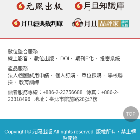
數位整合服務
線上影音
．
數位出版
．
DOI
．
期刊E化
．
投審系統
產品服務
法人/團體試用申請
．
個人訂購
．
單位採購
． 學校聯
採． 教育訓練
讀者服務專線：+886-2-23756688 傳真：+886-2-
23318496 地址：臺北市館前路28號7樓
TOP
Copyright © 元照出版 All rights reserved. 版權所有，禁止轉
貼節錄