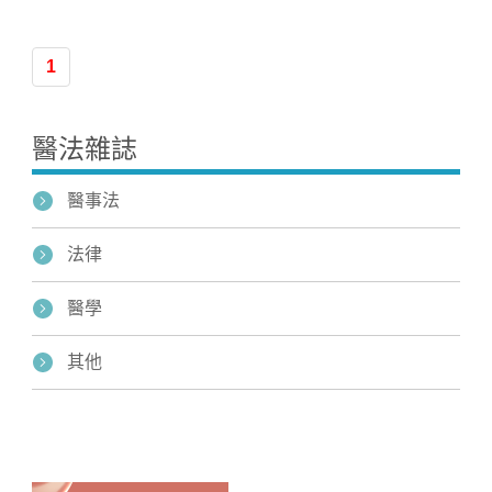
1
醫法雜誌
醫事法
法律
醫學
其他