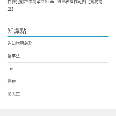
性罪犯假釋申請案之Static-99量表操作範例【實務講
座】
知識點
告知說明義務
醫事法
the
醫療
吳志正