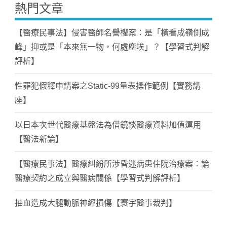
熱門文章
【醫療民事法】侵害醫師名譽權案：是「橫看成嶺側成
峰」抑或是「本來無一物，何處塵埃」？【學習式判解
評析】
性罪犯假釋申請案之Static-99量表操作範例【實務講
座】
以日本次世代醫療基盤法為借鏡談醫療資料加值運用
【醫法新論】
【醫療民事法】醫療糾紛所涉昏迷病患住院治療案：論
醫療契約之成立與醫病關係【學習式判解評析】
抽血造成大腿動脈神經損傷【寰宇醫事裁判】