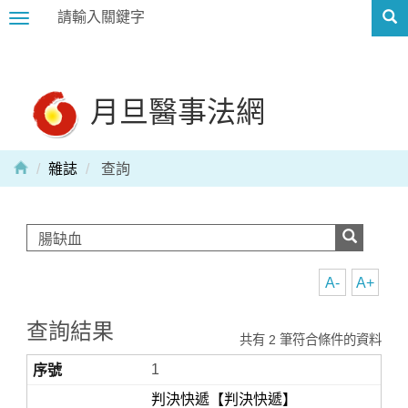
Toggle
navigation
月旦醫事法網
雜誌
查詢
A-
A+
查詢結果
共有 2 筆符合條件的資料
1
判決快遞【判決快遞】