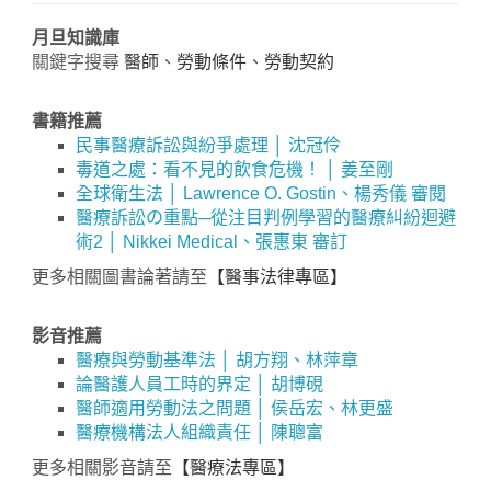
月旦知識庫
關鍵字搜尋
醫師
、
勞動條件
、
勞動契約
書籍推薦
民事醫療訴訟與紛爭處理 │ 沈冠伶
毒道之處：看不見的飲食危機！ │ 姜至剛
全球衛生法 │ Lawrence O. Gostin、楊秀儀 審閱
醫療訴訟の重點─從注目判例學習的醫療糾紛迴避
術2 │ Nikkei Medical、張惠東 審訂
更多相關圖書論著請至
【醫事法律專區】
影音推薦
醫療與勞動基準法 │ 胡方翔、林萍章
論醫護人員工時的界定 │ 胡博硯
醫師適用勞動法之問題 │ 侯岳宏、林更盛
醫療機構法人組織責任 │ 陳聰富
更多相關影音請至
【醫療法專區】