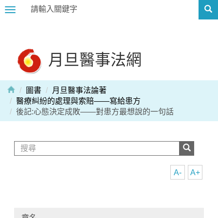
Toggle
navigation
月旦醫事法網
圖書
月旦醫事法論著
醫療糾紛的處理與索賠——寫給患方
後記:心態決定成敗——對患方最想說的一句話
A-
A+
章名