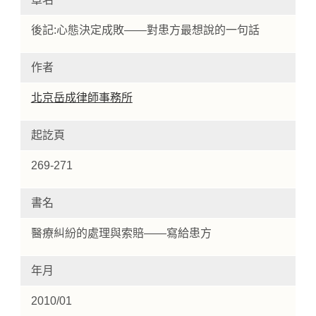
後記:心態決定成敗——對患方最想說的一句話
作者
北京岳成律師事務所
起訖頁
Home
269-271
書名
醫療糾紛的處理與索賠——寫給患方
年月
2010/01