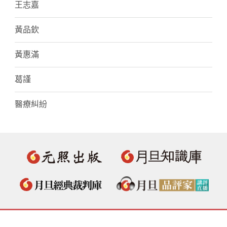
王志嘉
黃品欽
黃惠滿
葛謹
醫療糾紛