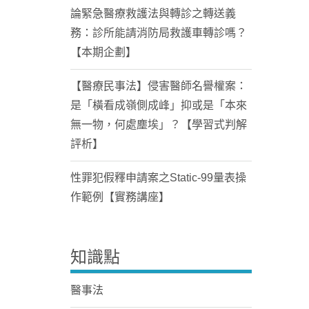
論緊急醫療救護法與轉診之轉送義
務：診所能請消防局救護車轉診嗎？
【本期企劃】
【醫療民事法】侵害醫師名譽權案：
是「橫看成嶺側成峰」抑或是「本來
無一物，何處塵埃」？【學習式判解
評析】
性罪犯假釋申請案之Static-99量表操
作範例【實務講座】
知識點
醫事法