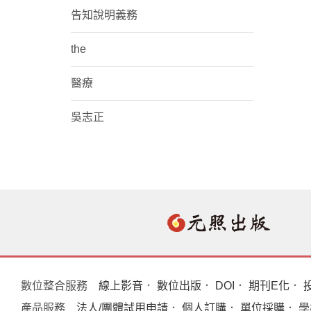
告知說明義務
the
醫療
吳志正
數位整合服務
線上影音
．
數位出版
．
DOI
．
期刊E化
．
產品服務
法人/團體試用申請
．
個人訂購
．
單位採購
． 