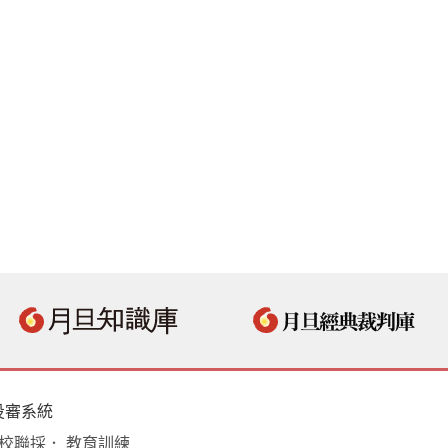
投審系統
學校聯採． 教育訓練