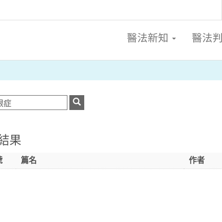
醫法新知
醫法
結果
號
篇名
作者