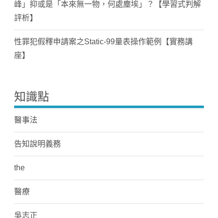
峰」抑或是「本來無一物，何處塵埃」？【學習式判解
評析】
性罪犯假釋申請案之Static-99量表操作範例【實務講
座】
知識點
醫事法
告知說明義務
the
醫療
吳志正