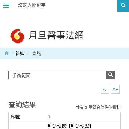
Toggle
navigation
月旦醫事法網
雜誌
查詢
A-
A+
查詢結果
共有 3 筆符合條件的資料
1
判決快遞【判決快遞】