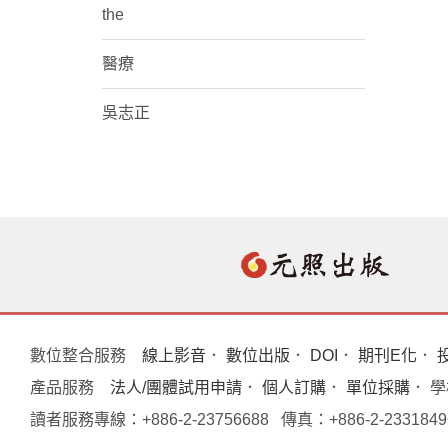
the
醫療
吳志正
數位整合服務
線上影音
．
數位出版
．
DOI
．
期刊E化
．
產品服務
法人/團體試用申請
．
個人訂購
．
單位採購
． 
讀者服務專線：+886-2-23756688 傳真：+886-2-233