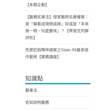
【本期企劃】
【醫療民事法】侵害醫師名譽權案：
是「橫看成嶺側成峰」抑或是「本來
無一物，何處塵埃」？【學習式判解
評析】
性罪犯假釋申請案之Static-99量表操
作範例【實務講座】
知識點
醫事法
告知說明義務