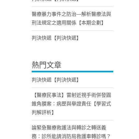
醫療暴力事件之防治—解析醫療法與
刑法規定之適用關係【本期企劃】
判決快遞【判決快遞】
熱門文章
判決快遞【判決快遞】
【醫療民事法】雷射近視手術併發圓
錐角膜案：病歷與舉證責任【學習式
判解評析】
論緊急醫療救護法與轉診之轉送義
務：診所能請消防局救護車轉診嗎？