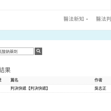
醫法新知
醫法
結果
號
篇名
作者
判決快遞【判決快遞】
吳志正