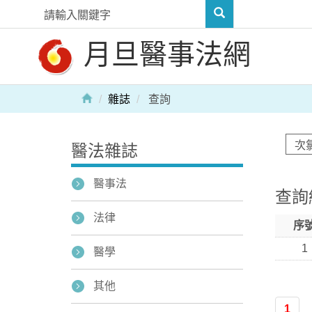
月旦醫事法網
雜誌
查詢
醫法雜誌
醫事法
查詢
法律
序
1
醫學
其他
1