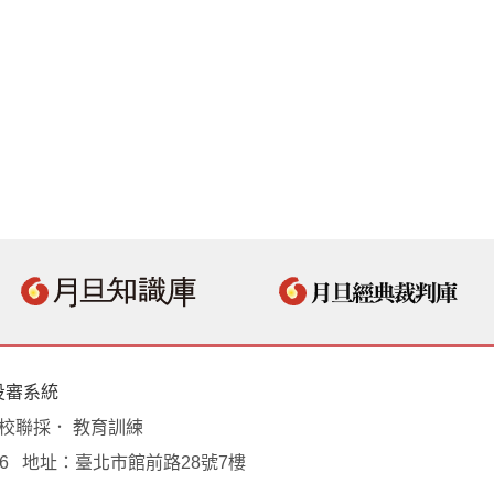
投審系統
學校聯採． 教育訓練
18496 地址：臺北市館前路28號7樓