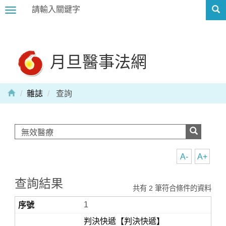
Toggle
navigation
月旦醫事法網
雜誌
查詢
A-
A+
查詢結果
共有 2 筆符合條件的資料
1
判決快遞【判決快遞】