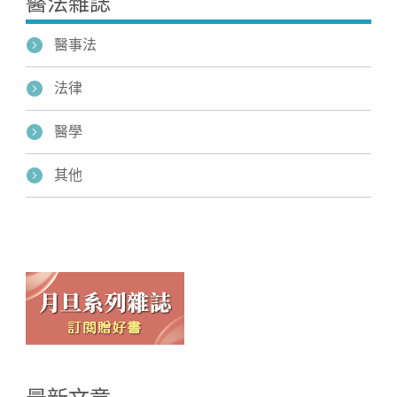
醫法雜誌
醫事法
法律
醫學
其他