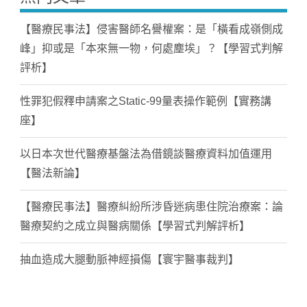
【醫療民事法】侵害醫師名譽權案：是「橫看成嶺側成
峰」抑或是「本來無一物，何處塵埃」？【學習式判解
評析】
性罪犯假釋申請案之Static-99量表操作範例【實務講
座】
以日本次世代醫療基盤法為借鏡談醫療資料加值運用
【醫法新論】
【醫療民事法】醫療糾紛所涉昏迷病患住院治療案：論
醫療契約之成立與醫病關係【學習式判解評析】
抽血造成大腿動脈神經損傷【寰宇醫事裁判】