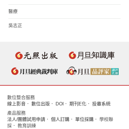
醫療
吳志正
數位整合服務
線上影音
．
數位出版
．
DOI
．
期刊E化
．
投審系統
產品服務
法人/團體試用申請
．
個人訂購
．
單位採購
． 學校聯
採． 教育訓練