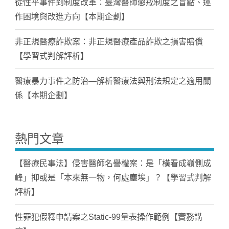
從性平事件到制度改革：臺灣醫師懲戒制度之盲點、運
作困境與改進方向【本期企劃】
非正規醫療詐欺案：非正規醫療產品詐欺之損害賠償
【學習式判解評析】
醫療暴力事件之防治—解析醫療法與刑法規定之適用關
係【本期企劃】
熱門文章
【醫療民事法】侵害醫師名譽權案：是「橫看成嶺側成
峰」抑或是「本來無一物，何處塵埃」？【學習式判解
評析】
性罪犯假釋申請案之Static-99量表操作範例【實務講