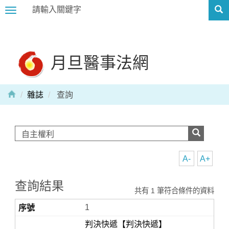
Toggle
navigation
月旦醫事法網
雜誌
查詢
A-
A+
查詢結果
共有 1 筆符合條件的資料
1
判決快遞【判決快遞】