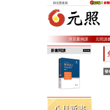
回元照首頁
月旦案例課
元照讀
新書閱讀
發