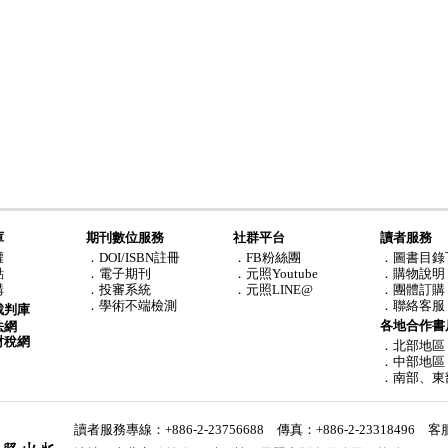
庫
期刊數位服務
社群平台
讀者服務
權
．DOI/ISBN註冊
．FB粉絲團
．圖書目錄
點
．電子期刊
．元照Youtube
．購物說明
購
．投審系統
．元照LINE@
．團體訂購
．學術不端檢測
．聯絡客服
裁判庫
各地合作書
法網
財稅網
．北部地區
．中部地區
．南部、東
讀者服務專線：+886-2-23756688 傳真：+886-2-23318496
客