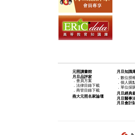
元照讀書館
月旦知識
月旦品評家
．
數位授
．
會員方案
．
個人購
．
法律目錄下載
．
單位採
．
商管目錄下載
月旦經典
燕大元照名家論壇
月旦醫事
月旦會計