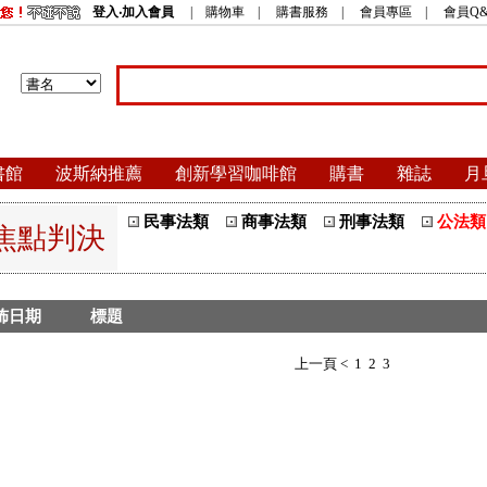
登入‧加入會員
|
購物車
|
購書服務
|
會員專區
|
會員Q&
書館
波斯納推薦
創新學習咖啡館
購書
雜誌
月
民事法類
商事法類
刑事法類
公法類
焦點判決
佈日期
標題
上一頁 <
1
2
3