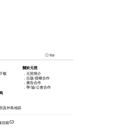
關於元照
下載
．元照簡介
．出版/授權合作
．廣告合作
．學/協/公會合作
局
部及外島地區
服信箱