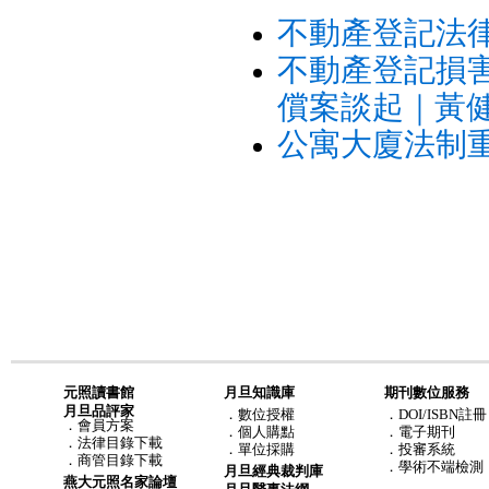
不動產登記法
不動產登記損
償案談起｜黃
公寓大廈法制
元照讀書館
月旦知識庫
期刊數位服務
月旦品評家
．
數位授權
．DOI/ISBN註冊
．
會員方案
．
個人購點
．電子期刊
．
法律目錄下載
．
單位採購
．投審系統
．
商管目錄下載
．學術不端檢測
月旦經典裁判庫
燕大元照名家論壇