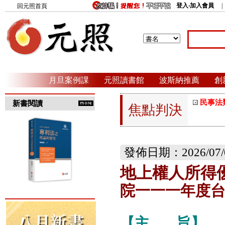
登入‧加入會員
回元照首頁
月旦案例課
元照讀書館
波斯納推薦
創
民事法
新書閱讀
焦點判決
發佈日期：2026/07/
地上權人所得
院一一一年度台
【主
旨】