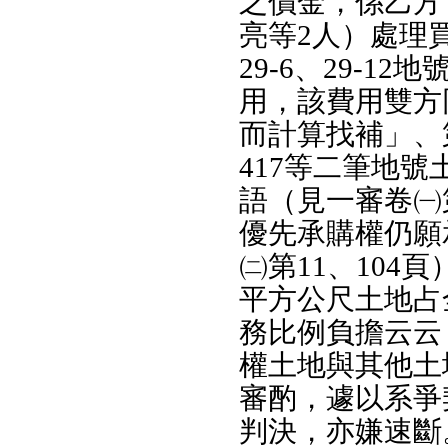
之價金，係乙方
亮等2人）處理買
29-6、29-
用，該費用雙方
而計算找補」、
417等二筆地號土
語（見一審卷㈠
優先承購權仍願
㈡第11、104
平方公尺土地占
務比例負擔云云
權土地與其他土
審酌，遽以系爭
判決，亦嫌速斷