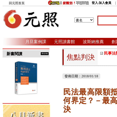
登入‧加入會員
回元照首頁
月旦案例課
元照讀書館
波斯納推薦
創
民事法
新書閱讀
焦點判決
發佈日期：2018/01/18
民法最高限額
何界定？－最高
決