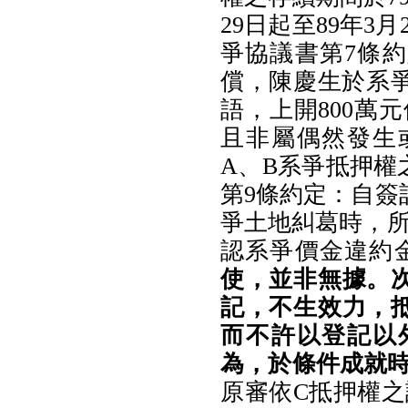
29日起至89年
爭協議書第7條
償，陳慶生於系爭
語，上開800萬
且非屬偶然發生
A、B系爭抵押權
第9條約定：自簽
爭土地糾葛時，所
認系爭價金違約
使，並非無據。
記，不生效力，
而不許以登記以
為，於條件成就時
原審依C抵押權之