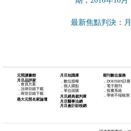
期，2016年10月
最新焦點判決：月
元照讀書館
月旦知識庫
期刊數位服務
月旦品評家
．
數位授權
．DOI/ISBN註冊
．
會員方案
．
個人購點
．電子期刊
．
法律目錄下載
．
單位採購
．投審系統
．
商管目錄下載
．學術不端檢測
月旦經典裁判庫
燕大元照名家論壇
月旦醫事法網
月旦會計財稅網