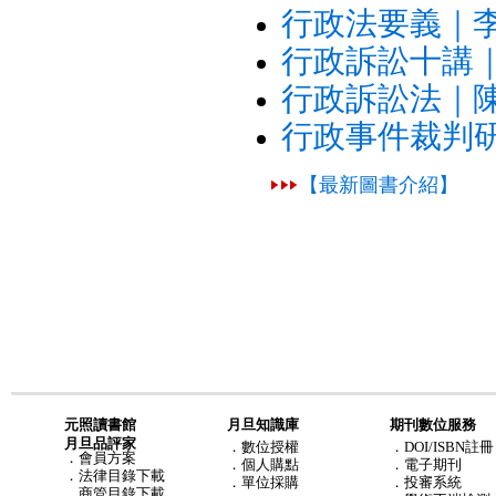
行政法要義｜
行政訴訟十講
行政訴訟法｜
行政事件裁判
【最新圖書介紹】
元照讀書館
月旦知識庫
期刊數位服務
月旦品評家
．
數位授權
．DOI/ISBN註冊
．
會員方案
．
個人購點
．電子期刊
．
法律目錄下載
．
單位採購
．投審系統
．
商管目錄下載