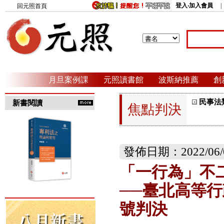
登入‧加入會員
回元照首頁
月旦案例課
元照讀書館
波斯納推薦
創
民事法
新書閱讀
焦點判決
發佈日期：2022/06/
「一行為」不
──臺北高等
號判決