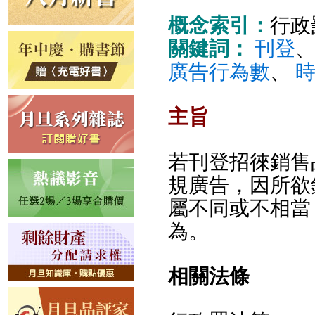
概念索引：
行政
關鍵詞：
刊登
廣告行為數
、
主旨
若刊登招徠銷售
規廣告，因所欲
屬不同或不相當
為。
相關法條