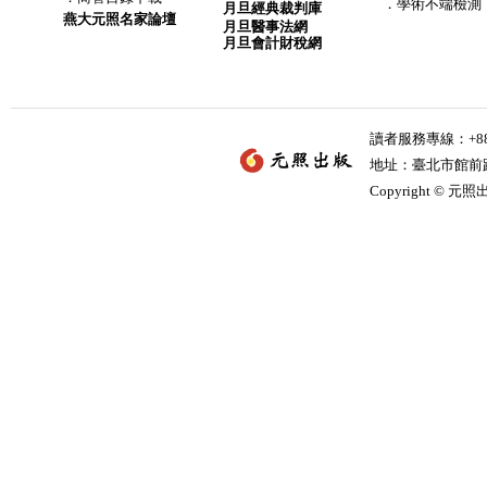
．學術不端檢測
月旦經典裁判庫
燕大元照名家論壇
月旦醫事法網
月旦會計財稅網
讀者服務專線：+886-
地址：臺北市館前路2
Copyright © 元照