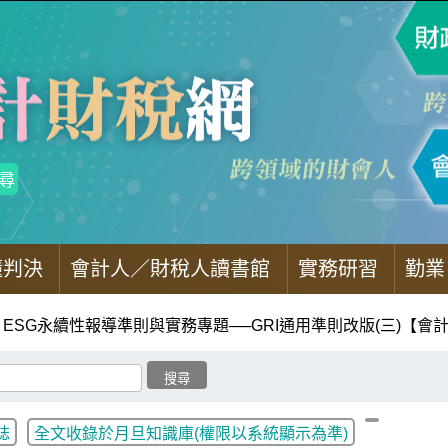
懂判決
會計人／財稅人讀書館
實務研習
勤業
ESG永續性報導準則與實務專題──GRI通用準則改版(三)【會
誌
全文收錄於月旦知識庫(權限以系統顯示為準)