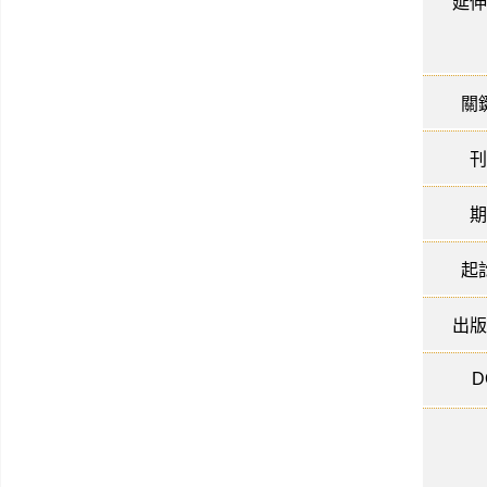
延伸
關
刊
期
起
出版
D