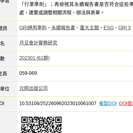
學習
「行業準則」；再檢視其永續報告書是否符合這些
處，建置或調整相關流程、辦法與表單。
GRI通用準則
、
永續報告書
、
重大主題
、
ESG
、
GRI 3
鍵詞
月旦會計實務研究
名
202301 (61期)
數
059-069
訖頁
元照出版公司
單位
OI
10.53106/252260962023010061007
複製DOI
DOI