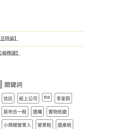
月旦時論】
公報釋讀】
關鍵詞
the
信託
紙上公司
李家蔚
房地合一稅
遺囑
實物抵繳
小規模營業人
營業稅
遺產稅