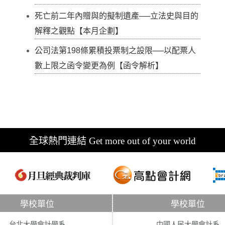
死亡前二年內贈與的擬制遺產──立法史與目的
解釋之觀點【本月企劃】
公司法第198條累積投票制之設限──以配票人
數上限之函令變更為例【函令解析】
全球熱門連結 Get more out of your world
學校單位
學校單位
台北大學會計學系
中國人民大學會計系