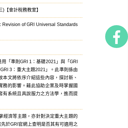
(三)【會計稅務教室】
: Revision of GRI Universal Standards
「準則GRI 1：基礎2021」與「GRI
RI 3：重大主題2021」。此準則係由
故本文將依序介紹這些內容，探討新、
實務的影響。藉此協助企業及時掌握國
套有系統且具說服力之方法學，進而提
衝擊經濟等主題，亦針對決定重大主題的
，應先於GRI官網上查明是否其有可適用之