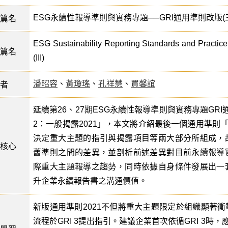
ESG永續性報導準則與實務專題──GRI通用準則改版
篇名
ESG Sustainability Reporting Standards and Practice
篇名
(III)
潘昭容
、
黃瓊瑤
、
孔祥慧
、
買馨誼
者
延續第26、27期ESG永續性報導準則與實務專題GRI通用
2：一般揭露2021」，本文將介紹最後一個通用準則「G
決定重大主題的指引與揭露項目等兩大部分所組成，
核心
舊準則之間的差異，並剖析前述差異對目前永續報導
際重大主題報導之趨勢，同時依據自身條件發展出一
升企業永續報告書之溝通價值。
新版通用準則2021不但將重大主題限定於組織顯著
流程於GRI 3提出指引。建議企業首次依循GRI 3時