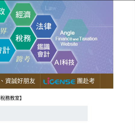
、資誠好朋友
團赴考
計稅務教室】