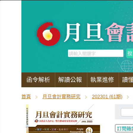
函令解析
解讀公報
執業進修
讀
首頁
月旦會計實務研究
202301 (61期)
訂閱雜