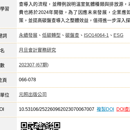
查導入的流程，並釋例說明溫室氣體種類與排放源，
學習
費也將於2024年開徵，為了因應未來發展，企業應
策，並提高碳盤查導入之整體效益，值得進一步深入
永續發展
、
低碳轉型
、
碳盤查
、
ISO14064-1
、
ESG
鍵詞
月旦會計實務研究
名
202307 (67期)
數
066-078
訖頁
元照出版公司
單位
OI
10.53106/252260962023070067007
複製DOI
DOI