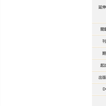
延伸
關
刊
期
起
出版
D