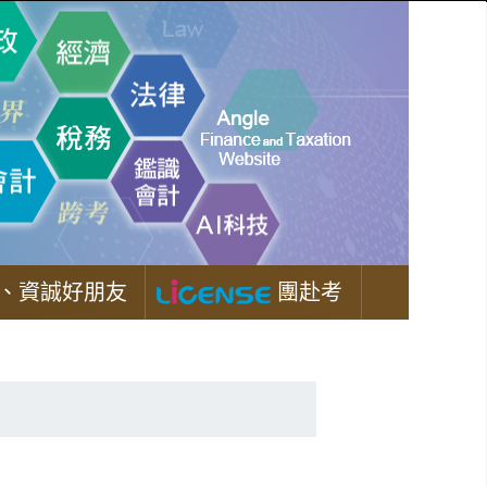
、資誠好朋友
團赴考