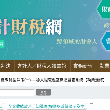
懂判決
會計人／財稅人讀書館
實務研習
勤業
低碳轉型決策(一)──導入組織溫室氣體盤查系統【執業進修】
誌
全文收錄於月旦知識庫(權限以系統顯示為準)