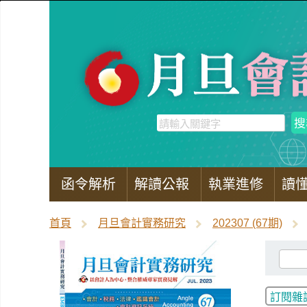
函令解析
解讀公報
執業進修
讀
首頁
月旦會計實務研究
202307 (67期)
訂閱雜