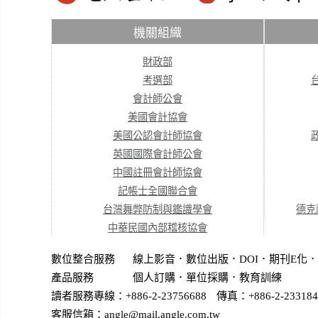
機關組織
財政部
考選部
會計師公會
美國會計協會
美國公認會計師協會
英國國際會計師公會
中國註冊會計師協會
記帳士全國聯合會
台灣舞弊防制與鑑識學會
德克
中華民國內部稽核協會
數位整合服務
線上影音
．
數位出版
．
DOI
．
期刊E化
．
產品服務
個人訂購
．
單位採購
．教育訓練
讀者服務專線：+886-2-23756688
傳真：+886-2-233184
客服信箱：angle@mail.angle.com.tw