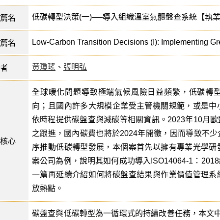
低碳轉型決策(一)──導入組織溫室氣體盤查系統【執
篇名
Low-Carbon Transition Decisions (I): Implementing 
篇名
黃瓊瑤
、
張明弘
者
全球暖化問題導致極端氣候風險日益頻繁，低碳轉
向；且國內許多大規模企業受主管機關規範，或是中
依時程提供碳盤查與減碳等相關資訊。2023年10月
之跟進，國內碳費也將於2024年開徵，因而導致不
核心
序推動低碳轉型發展，本個案首先以擁有專業光學研
案公司為例，說明其如何成功導入ISO14064-1：2
一篇再延續介紹如何將碳盤查結果與作業價值管理系
放熱點。
碳盤查與低碳轉型為一循環式的持續改善任務，本文中之個案