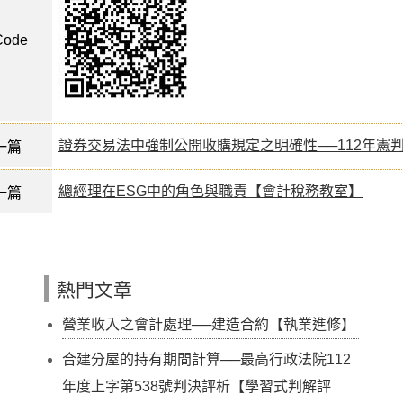
ode
證券交易法中強制公開收購規定之明確性──112年憲
一篇
總經理在ESG中的角色與職責【會計稅務教室】
一篇
熱門文章
營業收入之會計處理──建造合約【執業進修】
合建分屋的持有期間計算──最高行政法院112
年度上字第538號判決評析【學習式判解評