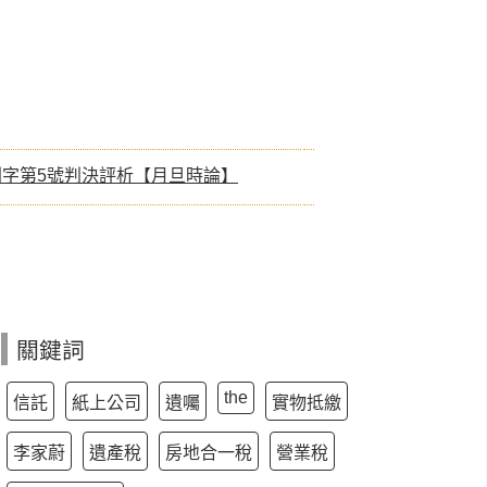
判字第5號判決評析【月旦時論】
關鍵詞
the
信託
紙上公司
遺囑
實物抵繳
李家蔚
遺產稅
房地合一稅
營業稅