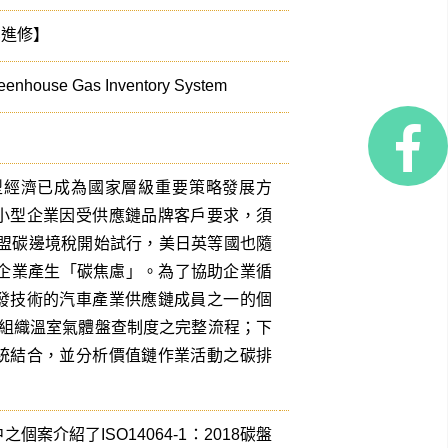
業進修】
Greenhouse Gas Inventory System
型經濟已成為國家層級重要策略發展方
小型企業因受供應鏈品牌客戶要求，須
歐盟碳邊境稅開始試行，美日英等國也隨
少企業產生「碳焦慮」。為了協助企業循
發技術的汽車產業供應鏈成員之一的個
018組織溫室氣體盤查制度之完整流程；下
統結合，並分析價值鏈作業活動之碳排
介紹了ISO14064-1：2018碳盤