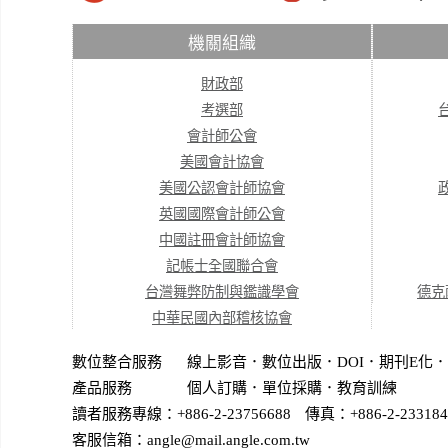
機關組織
財政部
考選部
會計師公會
美國會計協會
美國公認會計師協會
英國國際會計師公會
中國註冊會計師協會
記帳士全國聯合會
台灣舞弊防制與鑑識學會
德克
中華民國內部稽核協會
數位整合服務
線上影音
．
數位出版
．
DOI
．
期刊E化
．
產品服務
個人訂購
．
單位採購
．教育訓練
讀者服務專線：+886-2-23756688
傳真：+886-2-233184
客服信箱：angle@mail.angle.com.tw