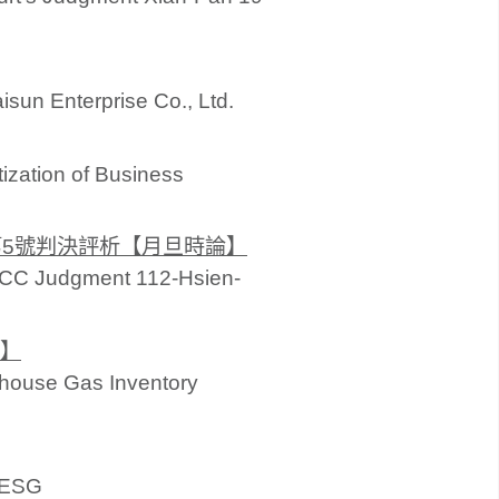
isun Enterprise Co., Ltd.
ization of Business
第5號判決評析【月旦時論】
f TCC Judgment 112-Hsien-
修】
nhouse Gas Inventory
n ESG