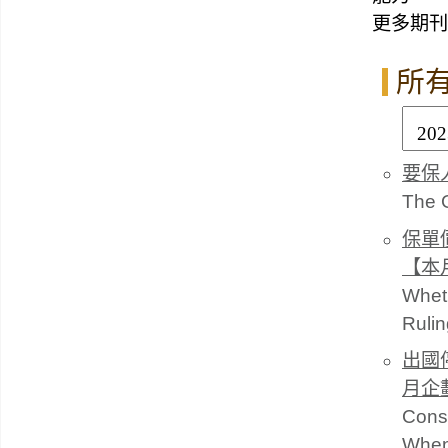
更多期刊
所
要保
The G
保單
【本
Whet
Rulin
出國
月企
Const
When 