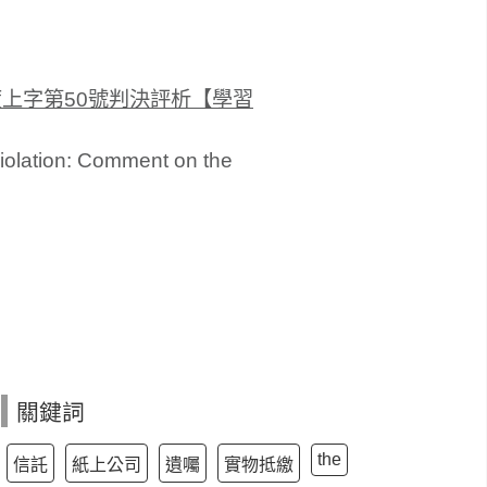
度上字第50號判決評析【學習
Violation: Comment on the
關鍵詞
the
信託
紙上公司
遺囑
實物抵繳