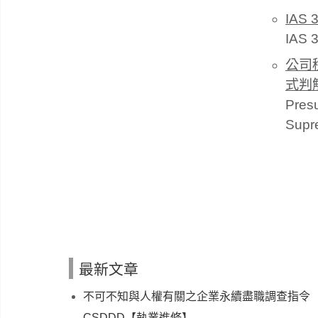
IA
IAS 3
公司
式判
Presu
Supre
最新文章
不可不知與人權有關之企業永續盡職調查指令
CSDDD【執業進修】