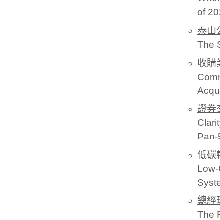
of 2
泰山
The S
收購
Comme
Acqui
證券
Clari
Pan-
低碳
Low-C
Syst
總經
The R