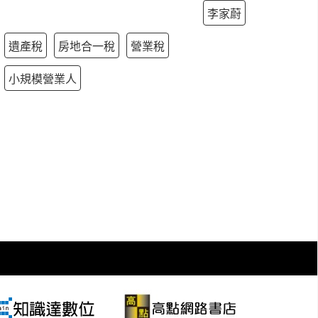
李家蔚
遺產稅
房地合一稅
營業稅
小規模營業人