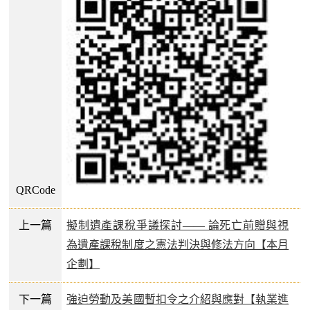
QRCode
上一篇
擬制遺產課稅爭議探討—— 論死亡前贈與視
為遺產課稅制度之憲法判決與修法方向【本月
企劃】
下一篇
強迫勞動及美國暫扣令之介紹與應對【執業進