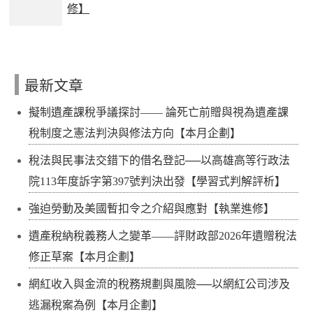
修】
最新文章
擬制遺產課稅爭議探討—— 論死亡前贈與視為遺產課
稅制度之憲法判決與修法方向【本月企劃】
稅法與民事法交錯下的借名登記──以高雄高等行政法
院113年度訴字第397號判決出發【學習式判解評析】
強迫勞動及美國暫扣令之介紹與應對【執業進修】
遺產稅納稅義務人之變革——評財政部2026年遺贈稅法
修正草案【本月企劃】
網紅收入與金流的稅務規劃與風險──以網紅公司涉及
逃漏稅案為例【本月企劃】