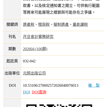
款書，以及核定通知書之開立、可供執行範圍
等將來可能展現之樣貌與可能存在之爭議。
關鍵詞
遺產稅
、
贈與稅
、
擬制遺產
、
量能課稅
刊名
月旦會計實務研究
期數
202604 (100期)
起訖頁
032-042
出版單位
元照出版公司
DOI
10.53106/270692572026040076013
複製
DOI
DOI查詢