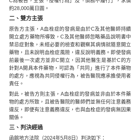
C為被告，主張「侵權行為」及「債務不履行」，求償
約28,000萬日圓。
二、雙方主張
原告方主張，A血栓症的發病是由於C及其他醫師持續
開立處方藥物所導致，C及其他醫師忽略藥品說明書中
禁忌症對象，未經必要的檢查和觀察其病情就隨意開立
藥物，且未說明血栓症風險，違反說明義務。即使發病
前最後一次處方並非C開立，因其他醫生是基於C的方
針對A開具本件藥物，可認為「共同」進行了本件藥物
的處方，應視為共同侵權行為，被告醫院應承擔使用者
責任。
對此，被告方則主張，A血栓症的發病並非由於本件藥
物的處方所致，且被告醫院的醫師們並無任何注意義務
違反，即便有注意義務違反，也與血栓症的發病無因果
關係。
三、判決經過
函館地方法院（2024年5月8日）判決如下：