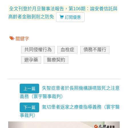
全文刊登於月旦醫事法報告，第106期：論安養信託與
高齡者金融剝削之防免
訂閱優惠
關鍵字
共同侵權行為
血栓症
債務不履行
避孕藥
醫療契約
失智症患者於長照機構誤嚥致死之注意
上一篇
義務（寰宇醫事裁判）
氣切患者返家之療養指導義務（寰宇醫
下一篇
事裁判）
Previous
Next