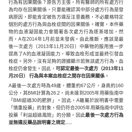
行為有因果關係？原告方主張，所有醫師的所有處方行
為均存在因果關係，只要能確認其中部分處方行為是發
病原因，即能肯定被告方違反注意義務，不必嚴格特定
個別的處方行為與血栓症間的因果關係。確實，本件藥
物的血液凝固能力會隨著各次處方行為逐漸增加，然
而，A在2014年1月前並未發病。由此推斷，應該是最
後一次處方（2013年11月20日）中藥物的服用進一步
提高了A的血液凝固能力，導致血栓形成並最終引發血
栓症。另外，沒有足夠的證據顯示若無該處方行為，血
栓症仍會發生。因此，
可認定最後一次處方（2013年11
月20日） 行為與本案血栓症之間存在因果關係
。
A最後一次處方時為49歲，體重約67公斤，身高約160
公分，其BMI計算為26.2，尚未達到2005年用藥指南中
「BMI超過30的肥胖」。因此，A雖屬於說明書中需要
「慎重投藥」的對象，但仍符合2005年用藥指南中評估
投藥「利益超過風險」的分類，因此
最後一次處方行為
並無違反藥品說明書之規定
......