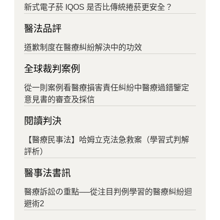
新式電子菸 IQOS 是否比傳統捲菸更安全？
醫法品評
道歉制度在醫療糾紛解決中的功效
全球裁判案例
從一則案例看醫療損害責任糾紛中醫療過錯鑒定
意見書的審查及採信
閱讀判決
【醫療民事法】哈姆立克法急救案（學習式判解
評析）
醫事法書訊
醫療訴訟の重點──從注目判例學習的醫療糾紛迴
避術2