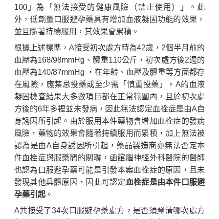
100」為「無法接受的健康風險（禁止使用）」。此
外，低劑量口服避孕藥具有增加血液凝固功能的效果，
並且隨著持續服用，其效果會累積。
根據上述標準，A接受初次處方時為42歲，2個半月前的
血壓為168/98mmHg、體重110公斤，初次處方後2週的
血壓為140/87mmHg ，在年齡、血壓及體重等方面都存
在風險，應禁忌投藥或至少需「慎重投藥」。A的血液
凝固檢查結果大多數項目都在正常範圍內，且於初次處
方後的6年多裡並未發病，因此無法認定血栓症是由A自
身誘因所引起。由於服用本件藥物會增加血栓症的發病
風險，藥物的效果會隨著持續服用而累積，加上無法被
認為是由A自身誘因所引起，藥品製造商亦無法否定本
件血栓症與服藥間的關聯，函館腦神經外科醫院的醫師
也認為口服避孕藥可能是引發本案血栓症的原因，且未
發現其他具體原因，因此可認定
血栓症是由本件口服避
孕藥引起
。
A共接受了34次口服避孕藥處方，是否須釐清哪次處方