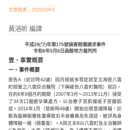
文章發表：2025/10/01
黃浥昕 編譯
平成29(ワ)年第175號損害賠償請求事件
令和6年5月8日函館地方裁判所
壹、事實概要
Home
一、事件概要
原告A（初診時42歲）因月經過多等症狀至北海道八雲
町經營之八雲綜合醫院（下稱被告八雲町醫院）就診，
在約6年8個月的期間（2007年3月～2013年11月）接受
了34次口服避孕藥處方，以治療子宮肌瘤或子宮腺肌
症。2014年1月（發病時49歲）開始出現意識障礙，診
斷為腦靜脈竇栓塞導致右半身癱瘓及失語症，被評為身
體障礙一級（極重度）。A與丈夫B以八雲町及主治醫師