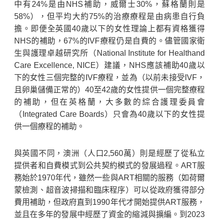
中有24%是由NHS補助，威爾士30%，蘇格蘭則是
58%），但平均大約75%的治療療程是由病患自行負
擔。即便全英國40歲以下的女性理論上都有資格獲得
NHS的補助，67%的IVF療程仍是自費的。儘管國家衛
生與護理卓越研究所（National Institute for Healthand
Care Excellence, NICE）建議，NHS應該補助40歲以
下的女性三個完整的IVF療程，並為（以前未接受IVF，
且卵巢儲備正常的）40至42歲的女性提供一個完整療程
的補助，但在英格蘭，大多數的綜合護理委員會
（Integrated Care Boards）只會為40歲以下的女性提
供一個療程的補助。
與英國不同，澳洲（人口2,560萬）則是經歷了從私立
提供者和自費模式到公共契約模式的發展過程。ART服
務始於1970年代，雖然一些與ART相關的服務（如荷爾
蒙檢測、超音波掃描和臨床程序）可以從政府獲得部分
費用補助，但政府直到1990年代才開始提供ART服務，
並且在多年的發展中經歷了資金的縮減與擴編。到2023