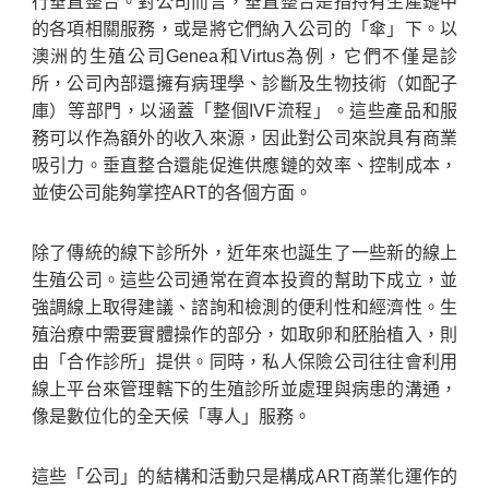
行垂直整合。對公司而言，垂直整合是指持有生產鏈中
的各項相關服務，或是將它們納入公司的「傘」下。以
澳洲的生殖公司Genea和Virtus為例，它們不僅是診
所，公司內部還擁有病理學、診斷及生物技術（如配子
庫）等部門，以涵蓋「整個IVF流程」。這些產品和服
務可以作為額外的收入來源，因此對公司來說具有商業
吸引力。垂直整合還能促進供應鏈的效率、控制成本，
並使公司能夠掌控ART的各個方面。
除了傳統的線下診所外，近年來也誕生了一些新的線上
生殖公司。這些公司通常在資本投資的幫助下成立，並
強調線上取得建議、諮詢和檢測的便利性和經濟性。生
殖治療中需要實體操作的部分，如取卵和胚胎植入，則
由「合作診所」提供。同時，私人保險公司往往會利用
線上平台來管理轄下的生殖診所並處理與病患的溝通，
像是數位化的全天候「專人」服務。
這些「公司」的結構和活動只是構成ART商業化運作的