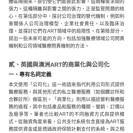
體區隔開來，卻仍使它們能彼此影響，這兩種需求間的
張力。這種隔離與影響之間的張力，正是監管問題的核
心。在第伍部分中，探討公司治理的替代機制，例如利
害關係人公司治理模型、企業社會責任，以及臨床治
理，並探討它們在ART領域中的局限性。在第陸部分，
提出一些未來可能的方向，包括加強醫療領域公司問責
機制和公司領域醫療問責機制的方法。
貳、英國與澳洲ART的商業化與公司化
一、專有名詞定義
本文使用「公司化」這一術語來指代利用公司形式提供
醫療服務，與其他形式的私立醫療服務（如個體診所和
合夥診所）做區別。「商業化」則用以描述營利醫療服
務的過程，其中包括產品和服務的種類、營銷、訂價以
及競爭等。筆者也比較ART的不同融資方式與提供模
式。從融資角度來看，公共支付系統包含直接為ART服
務提供資金或是透過政府保險計劃支付的系統。與之相