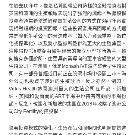
在過去10年中，像是私募股權公司這樣的金融投資者對
英國和澳洲的生殖領域表現出了強烈的興趣。私募股權
投資者通常希望透過買賣生殖公司的方式在3至7年內實
現相對短期的投資回報。這些投資者提高回報的方式通
常是降低生殖公司的營運成本（如人力資源重整、數位
化或標準化）以及將小型診所整併為更大的生殖集團。
這使得IVF領域從由醫生經營的獨立小型診所為主，轉
向擁有多個診所、由更具商業導向的董事會經營的大型
生殖公司。在澳洲，像是Monash IVF這些整合型生殖公
司，有一部分曾經或目前正在股票市場中公開上市。海
外公司也投資了澳洲的生殖診所，反之亦然。例如，
Virtus Health這間澳洲最大的生殖公司在丹麥、新加
坡、英國和愛爾蘭的ART市場中也持有可觀的市場份
額。反之，韓國和新加坡的集團在2018年收購了澳洲公
司City Fertility的控股權。
隨著投資模式的變化，生殖產品和服務間也明顯開始進