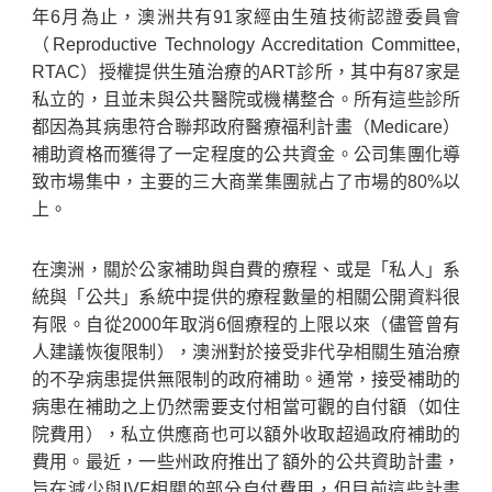
年6月為止，澳洲共有91家經由生殖技術認證委員會
（Reproductive Technology Accreditation Committee,
RTAC）授權提供生殖治療的ART診所，其中有87家是
私立的，且並未與公共醫院或機構整合。所有這些診所
都因為其病患符合聯邦政府醫療福利計畫（Medicare）
補助資格而獲得了一定程度的公共資金。公司集團化導
致市場集中，主要的三大商業集團就占了市場的80%以
上。
在澳洲，關於公家補助與自費的療程、或是「私人」系
統與「公共」系統中提供的療程數量的相關公開資料很
有限。自從2000年取消6個療程的上限以來（儘管曾有
人建議恢復限制），澳洲對於接受非代孕相關生殖治療
的不孕病患提供無限制的政府補助。通常，接受補助的
病患在補助之上仍然需要支付相當可觀的自付額（如住
院費用），私立供應商也可以額外收取超過政府補助的
費用。最近，一些州政府推出了額外的公共資助計畫，
旨在減少與IVF相關的部分自付費用，但目前這些計畫