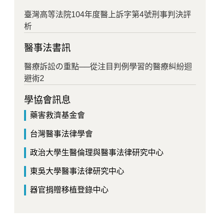
臺灣高等法院104年度醫上訴字第4號刑事判決評
析
醫事法書訊
醫療訴訟の重點──從注目判例學習的醫療糾紛迴
避術2
學協會訊息
藥害救濟基金會
台灣醫事法律學會
政治大學生醫倫理與醫事法律研究中心
東吳大學醫事法律研究中心
器官捐贈移植登錄中心