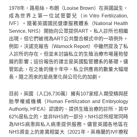
1978年，路易絲‧布朗（Louise Brown）在英國誕生，
成為世界上第一位試管嬰兒（in Vitro Fertilization,
IVF）。隨著英國國民健康服務體系（National Health
Service, NHS）開始向公眾提供ART，私人診所也相繼
出現，但它們被視為ART公共整合模式中的一項例外。
例如，沃諾克報告（Warnock Report）中雖然提及了私
人診所的存在，但並未討論私立的生殖治療市場蓬勃發
展的影響；這份報告的建言是英國監管體系的基礎。儘
管如此，在之後的幾十年中，私立供應商的數量大幅增
長，隨之而來的是商業化與公司化的加劇。
目前，英國（人口6,730萬）擁有107家經人類受精與胚
胎學權威機構（Human Fertilization and Embryology
Authority, HFEA）認證的、提供生殖治療的診所，其中
62%是私立的，並非NHS的一部分。NHS診所經常同時
為NHS病患與私人病患提供服務。儘管英國各地區在
NHS資金上的差異相當大（2021年，英格蘭的IVF療程