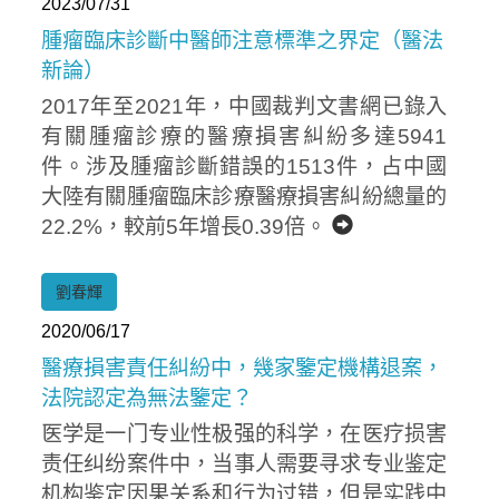
2023/07/31
腫瘤臨床診斷中醫師注意標準之界定（醫法
新論）
2017年至2021年，中國裁判文書網已錄入
有關腫瘤診療的醫療損害糾紛多達5941
件。涉及腫瘤診斷錯誤的1513件，占中國
大陸有關腫瘤臨床診療醫療損害糾紛總量的
22.2%，較前5年增長0.39倍。
Home
劉春輝
2020/06/17
醫療損害責任糾紛中，幾家鑒定機構退案，
法院認定為無法鑒定？
医学是一门专业性极强的科学，在医疗损害
责任纠纷案件中，当事人需要寻求专业鉴定
机构鉴定因果关系和行为过错，但是实践中