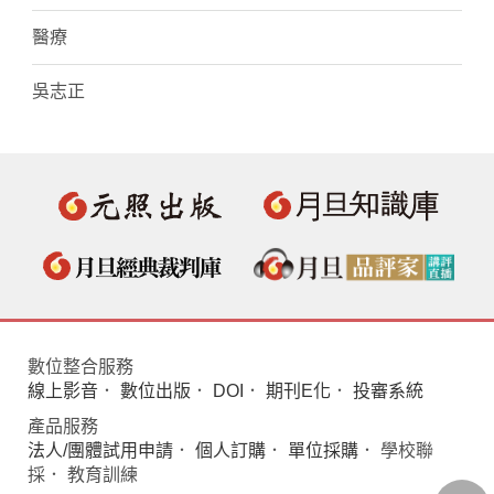
醫療
吳志正
數位整合服務
線上影音
．
數位出版
．
DOI
．
期刊E化
．
投審系統
產品服務
法人/團體試用申請
．
個人訂購
．
單位採購
． 學校聯
採． 教育訓練