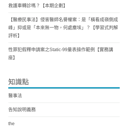
救護車轉診嗎？【本期企劃】
【醫療民事法】侵害醫師名譽權案：是「橫看成嶺側成
峰」抑或是「本來無一物，何處塵埃」？【學習式判解
評析】
性罪犯假釋申請案之Static-99量表操作範例【實務講
座】
知識點
醫事法
告知說明義務
the