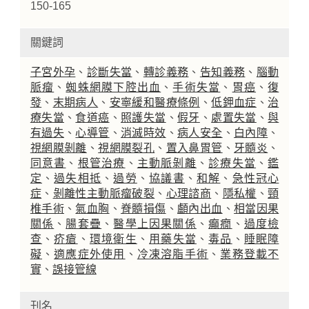
150-165
關鍵詞
子宮外孕
、
診斷失當
、
轉診義務
、
告知義務
、
腦動
脈瘤
、
蜘蛛網膜下腔出血
、
手術失當
、
胃癌
、
復
發
、
末期病人
、
安寧緩和醫療條例
、
低鉀血症
、
治
療失當
、
食道癌
、
照護失當
、
假牙
、
處置失當
、
與
有過失
、
心導管
、
消滅時效
、
病人安全
、
白內障
、
視網膜剝離
、
視網膜裂孔
、
置入鼻胃管
、
牙髓炎
、
同意書
、
根管治療
、
主動脈剝離
、
診療失當
、
鑑
定
、
過失相抵
、
過勞
、
協議書
、
和解
、
急性冠心
症
、
剝離性主動脈瘤破裂
、
心理諮商
、
隱私權
、
頸
椎手術
、
氣血胸
、
脊髓損傷
、
顱內出血
、
相當因果
關係
、
腸套疊
、
醫學上因果關係
、
癲癇
、
過度檢
查
、
疥瘡
、
環境衛生
、
用藥失當
、
毒品
、
睡眠障
礙
、
適應症外使用
、
冷凍溶脂手術
、
業務登載不
實
、
誤接管線
刊名