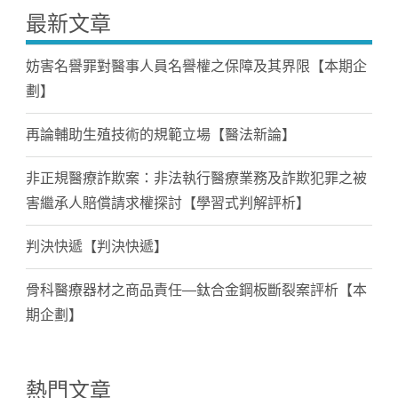
最新文章
妨害名譽罪對醫事人員名譽權之保障及其界限【本期企
劃】
再論輔助生殖技術的規範立場【醫法新論】
非正規醫療詐欺案：非法執行醫療業務及詐欺犯罪之被
害繼承人賠償請求權探討【學習式判解評析】
判決快遞【判決快遞】
骨科醫療器材之商品責任—鈦合金鋼板斷裂案評析【本
期企劃】
熱門文章