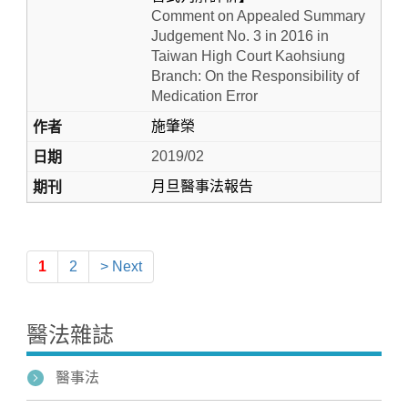
Comment on Appealed Summary
Judgement No. 3 in 2016 in
Taiwan High Court Kaohsiung
Branch: On the Responsibility of
Medication Error
施肇榮
2019/02
月旦醫事法報告
1
2
> Next
醫法雜誌
醫事法