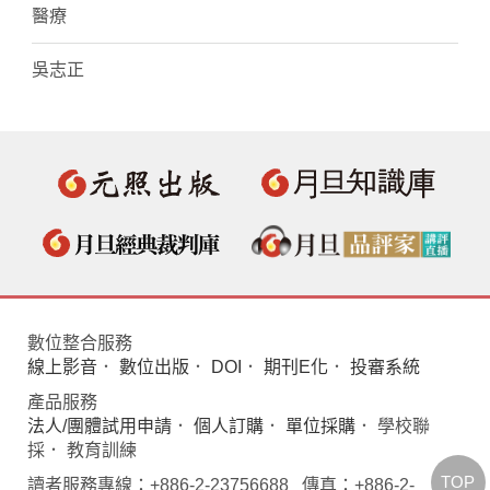
醫療
吳志正
數位整合服務
線上影音
．
數位出版
．
DOI
．
期刊E化
．
投審系統
產品服務
法人/團體試用申請
．
個人訂購
．
單位採購
． 學校聯
採． 教育訓練
TOP
讀者服務專線：+886-2-23756688 傳真：+886-2-