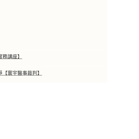
實務講座】
爭【寰宇醫事裁判】