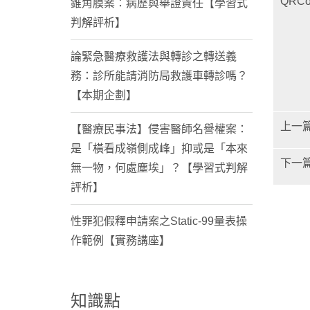
QRCo
錐角膜案：病歷與舉證責任【學習式
判解評析】
論緊急醫療救護法與轉診之轉送義
務：診所能請消防局救護車轉診嗎？
【本期企劃】
上一
【醫療民事法】侵害醫師名譽權案：
是「橫看成嶺側成峰」抑或是「本來
下一
無一物，何處塵埃」？【學習式判解
評析】
性罪犯假釋申請案之Static-99量表操
作範例【實務講座】
知識點