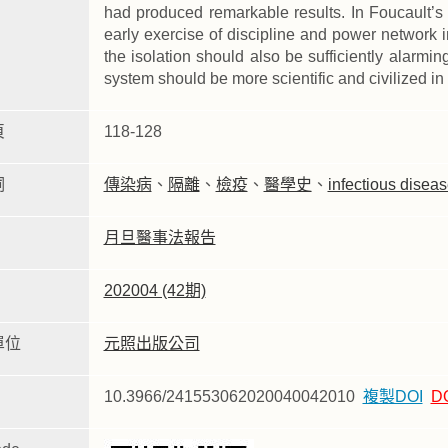
had produced remarkable results. In Foucault’s 
early exercise of discipline and power network i
the isolation should also be sufficiently alarming
system should be more scientific and civilized in 
頁
118-128
詞
傳染病
、
隔離
、
檢疫
、
醫學史
、
infectious disea
月旦醫事法報告
202004 (42期)
單位
元照出版公司
10.3966/241553062020040042010
複製DOI
D