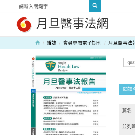
月旦醫事法網
雜誌
會員專屬電子期刊
月旦醫事法
閱讀
篇名
並列