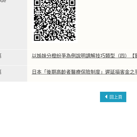
de
篇
以姊妹分橙紛爭為例說明調解技巧類型（四）【
篇
日本「後期高齡者醫療保險制度」遲延損害金之
回上頁