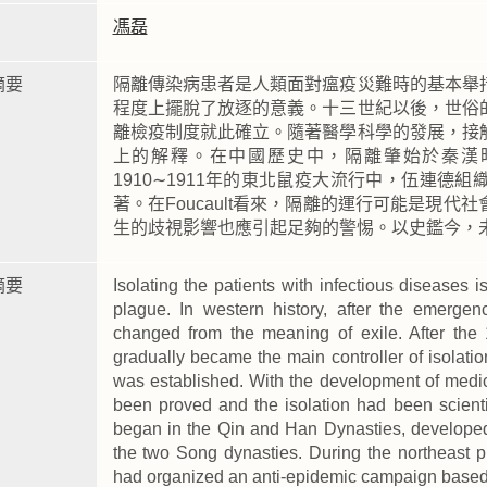
馮磊
摘要
隔離傳染病患者是人類面對瘟疫災難時的基本舉
程度上擺脫了放逐的意義。十三世紀以後，世俗
離檢疫制度就此確立。隨著醫學科學的發展，接
上的解釋。在中國歷史中，隔離肇始於秦漢
1910∼1911年的東北鼠疫大流行中，伍連
著。在Foucault看來，隔離的運行可能是現
生的歧視影響也應引起足夠的警惕。以史鑑今，
摘要
Isolating the patients with infectious diseases 
plague. In western history, after the emergenc
changed from the meaning of exile. After the 1
gradually became the main controller of isolati
was established. With the development of medica
been proved and the isolation had been scientif
began in the Qin and Han Dynasties, developed
the two Song dynasties. During the northeast 
had organized an anti-epidemic campaign based 