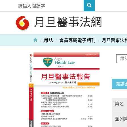
月旦醫事法網
雜誌
會員專屬電子期刊
月旦醫事法
閱讀
篇名
並列