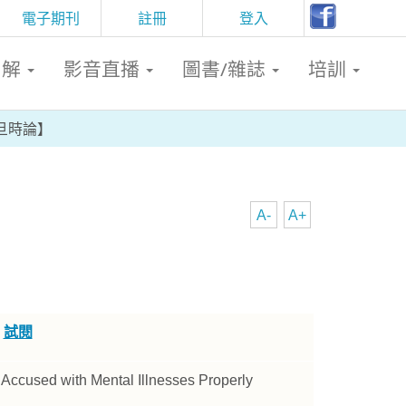
電子期刊
註冊
登入
判解
影音直播
圖書/雜誌
培訓
旦時論】
A-
A+
】
試閱
 Accused with Mental Illnesses Properly