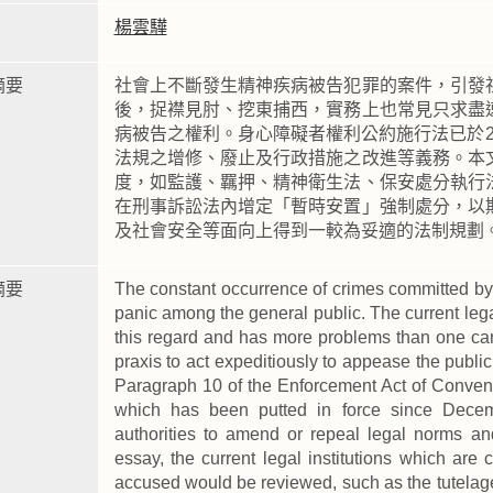
楊雲驊
摘要
社會上不斷發生精神疾病被告犯罪的案件，引發
後，捉襟見肘、挖東捕西，實務上也常見只求盡
病被告之權利。身心障礙者權利公約施行法已於20
法規之增修、廢止及行政措施之改進等義務。本
度，如監護、羈押、精神衛生法、保安處分執行
在刑事訴訟法內增定「暫時安置」強制處分，以
及社會安全等面向上得到一較為妥適的法制規劃
摘要
The constant occurrence of crimes committed by 
panic among the general public. The current lega
this regard and has more problems than one can
praxis to act expeditiously to appease the public,
Paragraph 10 of the Enforcement Act of Conventi
which has been putted in force since Decem
authorities to amend or repeal legal norms an
essay, the current legal institutions which are
accused would be reviewed, such as the tutelage