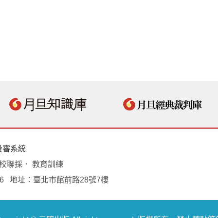
投審系統
學校聯採． 教育訓練
18496 地址：臺北市館前路28號7樓