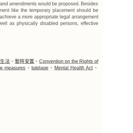
s, and amendments would be proposed. Besides
tment like the temporary placement should be
 achieve a more appropriate legal arrangement
 well as physically disabled persons, effective
衛生法
、
暫時安置
、
Convention on the Rights of
ive measures
、
tutelage
、
Mental Health Act
、