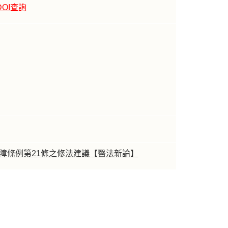
DOI查詢
障條例第21條之修法建議【醫法新論】