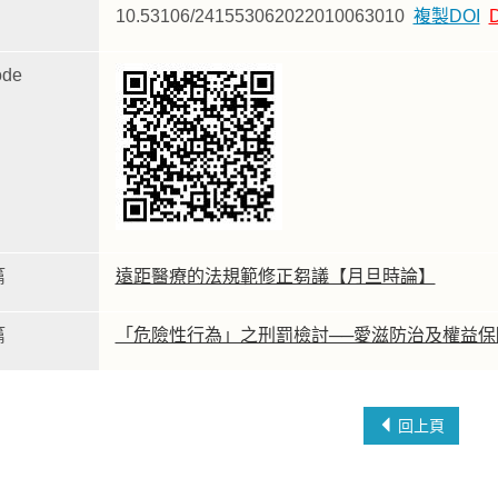
10.53106/241553062022010063010
複製DOI
de
篇
遠距醫療的法規範修正芻議【月旦時論】
篇
「危險性行為」之刑罰檢討──愛滋防治及權益保
回上頁