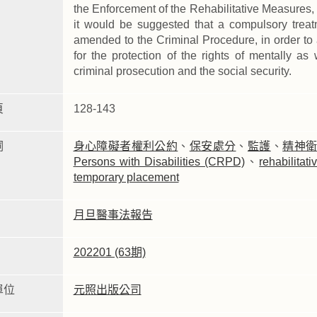
the Enforcement of the Rehabilitative Measure
it would be suggested that a compulsory trea
amended to the Criminal Procedure, in order to
for the protection of the rights of mentally as
criminal prosecution and the social security.
頁
128-143
詞
身心障礙者權利公約
、
保安處分
、
監護
、
精神
Persons with Disabilities (CRPD)
、
rehabilitat
temporary placement
月旦醫事法報告
202201 (63期)
單位
元照出版公司