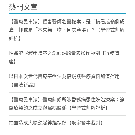
熱門文章
【醫療民事法】侵害醫師名譽權案：是「橫看成嶺側成
峰」抑或是「本來無一物，何處塵埃」？【學習式判解
評析】
性罪犯假釋申請案之Static-99量表操作範例【實務講
座】
以日本次世代醫療基盤法為借鏡談醫療資料加值運用
【醫法新論】
【醫療民事法】醫療糾紛所涉昏迷病患住院治療案：論
醫療契約之成立與醫病關係【學習式判解評析】
抽血造成大腿動脈神經損傷【寰宇醫事裁判】