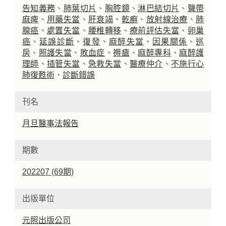
告知義務
、
肺葉切片
、
胸腔鏡
、
淋巴結切片
、
聲帶
麻痺
、
用藥失當
、
肝衰竭
、
乾癬
、
放射線治療
、
肺
腺癌
、
處置失當
、
腰椎轉移
、
療前評估失當
、
卵巢
癌
、
延誤診斷
、
復發
、
麻醉失當
、
因果關係
、
巡
房
、
照護失當
、
敗血症
、
褥瘡
、
麻醉專科
、
麻醉護
理師
、
插管失當
、
急救失當
、
醫療仲介
、
不施行心
肺復甦術
、
診斷錯誤
刊名
月旦醫事法報告
期數
202207 (69期)
出版單位
元照出版公司