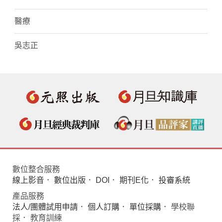
醫療
吳志正
數位整合服務
線上影音
．
數位出版
．
DOI
．
期刊E化
．
投審系統
產品服務
法人/團體試用申請
．
個人訂購
．
單位採購
． 學校聯
採． 教育訓練