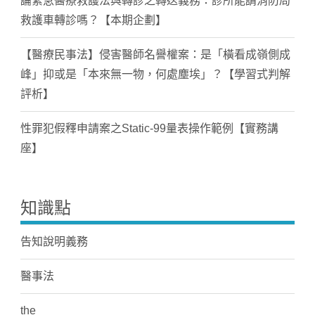
論緊急醫療救護法與轉診之轉送義務：診所能請消防局
救護車轉診嗎？【本期企劃】
【醫療民事法】侵害醫師名譽權案：是「橫看成嶺側成
峰」抑或是「本來無一物，何處塵埃」？【學習式判解
評析】
性罪犯假釋申請案之Static-99量表操作範例【實務講
座】
知識點
告知說明義務
醫事法
the