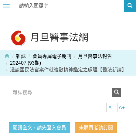
Toggle
navigation
月旦醫事法網
雜誌
會員專屬電子期刊
月旦醫事法報告
202407 (93期)
淺談國民法官案件就複數精神鑑定之處理【醫法新論】
A-
A+
閱讀全文，請先登入會員
未購買者請訂閱