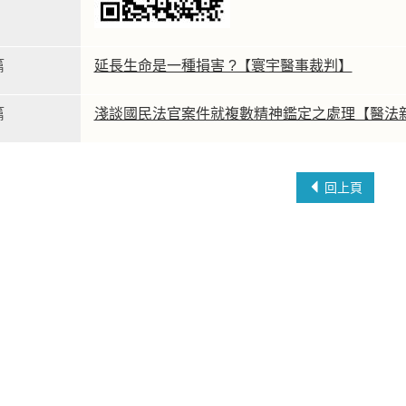
篇
延長生命是一種損害 ?【寰宇醫事裁判】
篇
淺談國民法官案件就複數精神鑑定之處理【醫法
回上頁