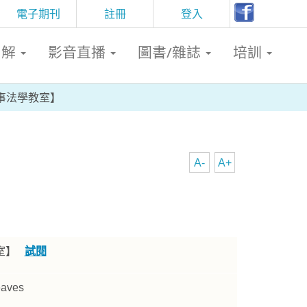
電子期刊
註冊
登入
判解
影音直播
圖書/雜誌
培訓
事法學教室】
A-
A+
教室】
試閱
eaves