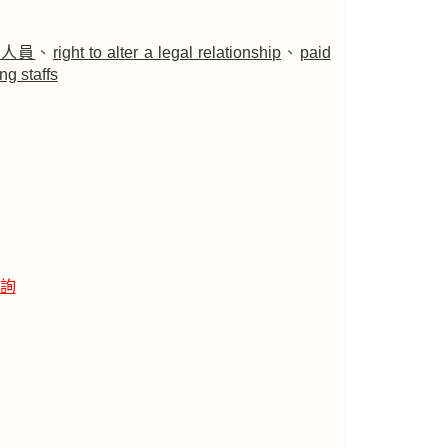
理人員
、
right to alter a legal relationship
、
paid
ng staffs
查詢