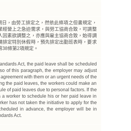
假期日，由勞工排定之，然依此條項之但書規定，
業經營上之急迫需求，與勞工協商合致，可調整
人因素欲調整之，亦應與雇主協商合致，始得調
請排定特別休假時，預先排定出勤班表時，要求
38條第2項規定。
andards Act, the paid leave shall be scheduled
iso of this paragraph, the employer may adjust
 agreement with them or an urgent needs of the
uling the paid leaves, the workers could make an
e of paid leaves due to personal factors. If the
 a worker to schedule his or her paid leave in
er has not taken the initiative to apply for the
cheduled in advance, the employer will be in
ndards Act.