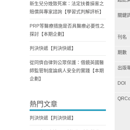
新生兒分娩致死案：法定扶養損害之
賠償與專家諮詢【學習式判解評析】
關鍵
PRP等醫療措施是否具醫療必要性之
探討【本期企劃】
刊名
判決快遞【判決快遞】
期數
從同儕自律到公眾保護：借鏡英國醫
出版
師監管制度論病人安全的實踐【本期
企劃】
DOI
QRCo
熱門文章
判決快遞【判決快遞】