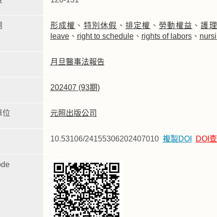
詞
形成權
、
特別休假
、
排定權
、
勞動權益
、
護
leave
、
right to schedule
、
rights of labors
、
nursi
月旦醫事法報告
202407 (93期)
單位
元照出版公司
10.53106/24155306202407010
複製DOI
DOI
de