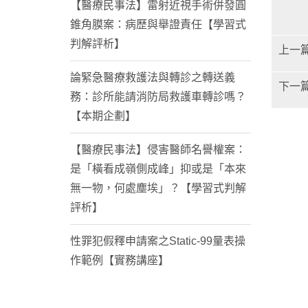
【醫療民事法】雷射近視手術併發圓
錐角膜案：病歷與舉證責任【學習式
判解評析】
上一
論緊急醫療救護法與轉診之轉送義
下一
務：診所能請消防局救護車轉診嗎？
【本期企劃】
【醫療民事法】侵害醫師名譽權案：
是「橫看成嶺側成峰」抑或是「本來
無一物，何處塵埃」？【學習式判解
評析】
性罪犯假釋申請案之Static-99量表操
作範例【實務講座】