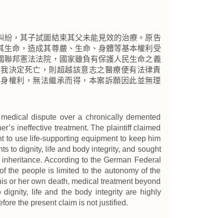
糾紛，其子試圖結束其父未能見效的治療。原告
其生命，造成其尊嚴、生命、身體等基本權利受
國聯邦憲法法院，國家雖負有保護人民生命之義
自我決定死亡，則超越該意志之醫療便有法律責
人身權利，無法繼承而得，本案訴願因此並無理
a medical dispute over a chronically demented
r’s ineffective treatment. The plaintiff claimed
nt to use life-supporting equipment to keep him
hts to dignity, life and body integrity, and sought
f inheritance. According to the German Federal
e of the people is limited to the autonomy of the
his or her own death, medical treatment beyond
 dignity, life and the body integrity are highly
fore the present claim is not justified.