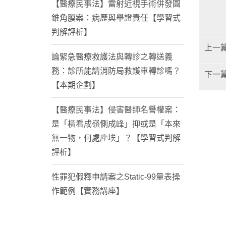
【醫療民事法】雷射近視手術併發圓
錐角膜案：病歷與舉證責任【學習式
判解評析】
上一
論緊急醫療救護法與轉診之轉送義
務：診所能請消防局救護車轉診嗎？
下一
【本期企劃】
【醫療民事法】侵害醫師名譽權案：
是「橫看成嶺側成峰」抑或是「本來
無一物，何處塵埃」？【學習式判解
評析】
性罪犯假釋申請案之Static-99量表操
作範例【實務講座】