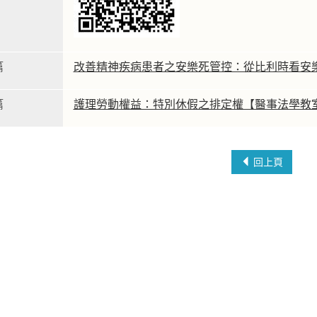
篇
改善精神疾病患者之安樂死管控：從比利時看安
篇
護理勞動權益：特別休假之排定權【醫事法學教
回上頁