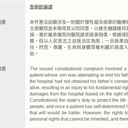
詹朝欽編譯
摘要
本件憲法訴願涉及一則關於慢性癡呆病患的醫療
主張醫院並未徵得其父的同意，以維生機器維持
損，基於繼承權而向醫院請求損害賠償。根據得
務，但以人民意志之自我決定為限；一旦病患
任。然而，尊嚴、生命與身體等權利屬於高度
由。
摘要
The issued constitutional complaint involved 
patient whose son was attempting to end his fathe
the hospital had not obtained his father’s conse
alive, resulting in an injury to his fundamental rig
damages from the hospital based on the right o
Constitutional the state’s duty to protect the lif
people, and once a patient has self-determined 
that will would be liable. However, the rights to
personal rights that cannot be inherited, and there