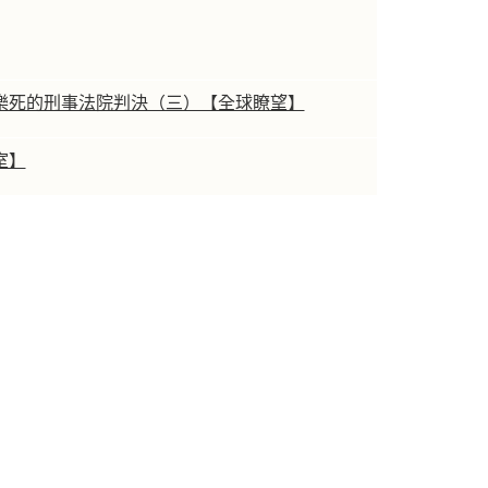
樂死的刑事法院判決（三）【全球瞭望】
室】