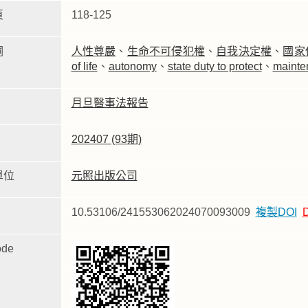
頁
118-125
詞
人性尊嚴
、
生命不可侵犯權
、
自我決定權
、
國家
of life
、
autonomy
、
state duty to protect
、
mainten
月旦醫事法報告
202407 (93期)
單位
元照出版公司
10.53106/241553062024070093009
複製DOI
de