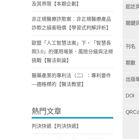
及其界限【本期企劃】
起訖
非正規醫療詐欺案：非正規醫療產品
關鍵
詐欺之損害賠償【學習式判解評析】
歐盟「人工智慧法案」下，「智慧長
刊名
照3.0」的運用場景、風險分級與法規
挑戰【醫法新論】
期數
醫藥產業的專利法（二）：專利要件
出版
—適格標的【醫法教室】
DOI
熱門文章
QRCo
判決快遞【判決快遞】