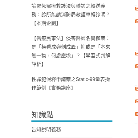
論緊急醫療救護法與轉診之轉送義
務：診所能請消防局救護車轉診嗎？
【本期企劃】
【醫療民事法】侵害醫師名譽權案：
是「橫看成嶺側成峰」抑或是「本來
無一物，何處塵埃」？【學習式判解
評析】
性罪犯假釋申請案之Static-99量表操
作範例【實務講座】
知識點
告知說明義務