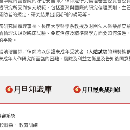
醫學院附設醫院的陳怡安醫師／律師是研究倫理審查委員會委
體研究所受到多元規範，包括臺灣與國際的研究倫理原則、主
贊助者的規定、研究結果出版期刊的規範等。
癌研究團體理事長、長庚大學醫學系教授及財團法人醫藥品查
論倫理法規對臨床試驗、免疫治療及精準醫學方面要如何演進
的平衡。
張濱璿醫師／律師將以保護未成年受試者（
人體試驗
的弱勢族
未成年人作研究所面臨的困難、風險及利益之衡量及告知後同意
投審系統
學校聯採． 教育訓練