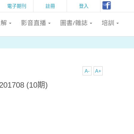
電子期刊
註冊
登入
判解
影音直播
圖書/雜誌
培訓
A-
A+
1708 (10期)