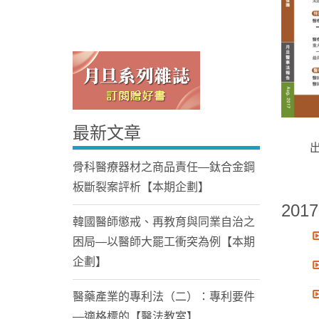
最新文章
Home
骨科醫療器材之商品責任—鈦合金鋼
板斷裂案評析【本期企劃】
2017
韓國醫師懲戒、再教育與同業自治之
困局—以醫師大罷工衝突為例【本期
企劃】
醫藥產業的專利法（二）：專利要件
—適格標的【醫法教室】