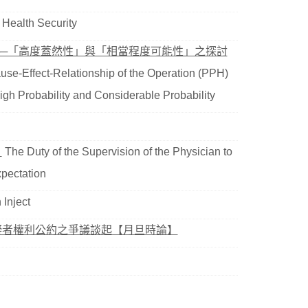
 Health Security
──「高度蓋然性」與「相當程度可能性」之探討
use-Effect-Relationship of the Operation (PPH)
igh Probability and Considerable Probability
】
The Duty of the Supervision of the Physician to
xpectation
Inject
礙者權利公約之爭議談起【月旦時論】