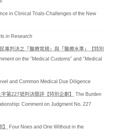
s
ce in Clinical Trials-Challenges of the New
cts in Research
7號民事判決之「醫療常規」與「醫療水準」【特別
omment on the "Medical Customs" and "Medical
evel and Common Medical Due Diligence
上字第227號判決簡評【特別企劃】
The Burden
elationship: Comment on Judgment No. 227
劃】
Four Noes and One Without in the