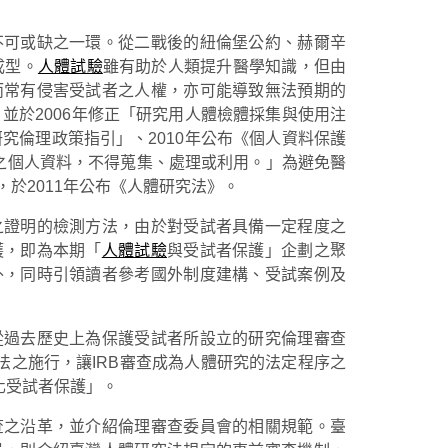
不可或缺之一環。從二戰後的紐倫堡公約、赫爾辛
成型。
人體試驗
雖有助於人類提升醫學知識，但由
而常有侵害受試者之人權，亦可能導致無法預期的
並於2006年修正「研究用人體檢體採集與使用注
研究倫理政策指引」、2010年公布《個人資料保護
之個人資料，不得蒐集、處理或利用。」為避免醫
於2011年公布《人體研究法》。
之證明的檢測方法，由於對受試者具備一定程度之
護，即為本期「
人體試驗
與受試者保護」企劃之聚
外，同時引領讀者參考國外制度建構、受試案例及
從過去歷史上為保護受試者所設立的研究倫理審查
臺灣人體研究法之施行，讓IRB審查成為人體研究的法定程序之
化受試者保護」。
查之沿革，並介紹倫理審查委員會的相關規範。臺