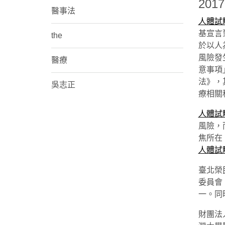
201
醫事法
人體試
基宣言
the
於以人
風險發
醫療
意事項
法》，
吳志正
療相關
人體試
風險，
焦所在
人體試
臺北榮
委員會（
一。同
財團法