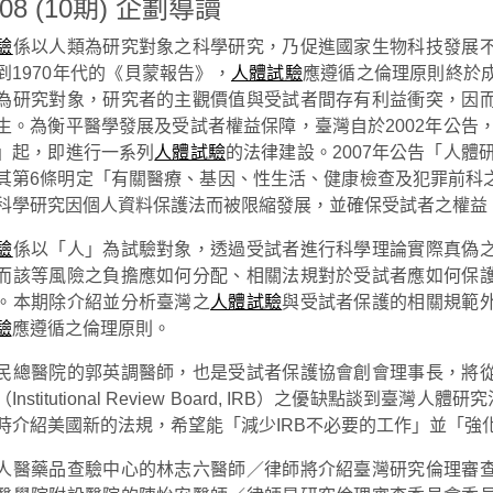
708 (10期) 企劃導讀
驗
係以人類為研究對象之科學研究，乃促進國家生物科技發展
到1970年代的《貝蒙報告》，
人體試驗
應遵循之倫理原則終於
為研究對象，研究者的主觀價值與受試者間存有利益衝突，因
生。為衡平醫學發展及受試者權益保障，臺灣自於2002年公告，
」起，即進行一系列
人體試驗
的法律建設。2007年公告「人體
其第6條明定「有關醫療、基因、性生活、健康檢查及犯罪前科
科學研究因個人資料保護法而被限縮發展，並確保受試者之權益，
驗
係以「人」為試驗對象，透過受試者進行科學理論實際真偽
而該等風險之負擔應如何分配、相關法規對於受試者應如何保
。本期除介紹並分析臺灣之
人體試驗
與受試者保護的相關規範
驗
應遵循之倫理原則。
民總醫院的郭英調醫師，也是受試者保護協會創會理事長，將
Institutional Review Board, IRB）之優缺點談到
時介紹美國新的法規，希望能「減少IRB不必要的工作」並「強
人醫藥品查驗中心的林志六醫師／律師將介紹臺灣研究倫理審