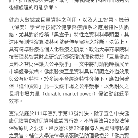
面，提出觀察與建議，或可作為我國接下來在面對判決
後續處理的可能參考。
健康大數據或巨量資料之利用，以及人工智慧、機器
（深度）學習等技術於健康醫療體系之應用特性與脈
絡，尤其對於俗稱「黑盒子」特性之資料科學類型，其
運用預測性演算法甚可望延伸至醫療之診斷、決策上，
具有精準醫療或個人化醫療之願景。政治大學商學院科
技管理與智慧財產研究所鄭菀瓊助理教授於「巨量健康
資料之智財保護與公平競爭」一文中將討論範疇擴展至
市場競爭架構。健康醫療巨量資料具有明顯之外溢效果
與公有財特性，於多邊平台經濟特性發揮下，應如何確
保「延伸資料」此一次級市場之公平競爭，以免耐久之
長期市場力量（durable market power）侵蝕動態競爭
效率。
憲法法庭於111年憲判字第13號判決，除了宣告中央健
康保險署的健保資料庫設置行為，不符憲法第23條法律
保留原則之要求，違反憲法第22條保障人民資訊隱私權
之意旨。輔仁大學法律學系張陳弘助理教授於「健康資