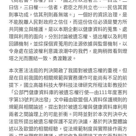
《商君書‧修權》曰：「國之所以治者三：一曰法，二
曰信，三曰權⋯⋯信者，君臣之所共立也⋯⋯民信其賞
則事功成，信其刑則姦無端。」一個好的資訊治理，是
不能脫離人民對政府之信任，而這份信任必須是雙方所
共同擁立與維護。是以本期企劃以健康資料的蒐集、處
理與利用的面向，分別討論被遺忘權、退出權以及利用
回饋機制，並綜探個資蒐用的法源依據與監督機制，以
令身處在這波權利意識浪潮中的我們，能夠稍微看到燈
塔之光而團結一致、勇渡難波。
本次憲法法庭的判決開啟了我國對被遺忘權的重視，但
是在目前我國的相關規範與實務運作可能尚有不足的前
提下，國立高雄科技大學科技法律研究所程法彰教授於
「公部門健康資料庫的被遺忘權行使—由111年度憲判
字第13號判決出發」文中藉由歐盟個人資料保護規則的
規範與相關論述，提出對於被遺忘權與健康資料庫利用
兩者之間論理上的可能折衝。同時並對於本次判決中大
法官所提出被遺忘權保護不足的決議，基於判決整體論
述以及歐盟的相關經驗，從法規範制度與實際操作兩方