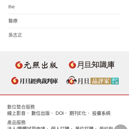
the
醫療
吳志正
數位整合服務
線上影音
．
數位出版
．
DOI
．
期刊E化
．
投審系統
產品服務
法人/團體試用申請
．
個人訂購
．
單位採購
． 學校聯