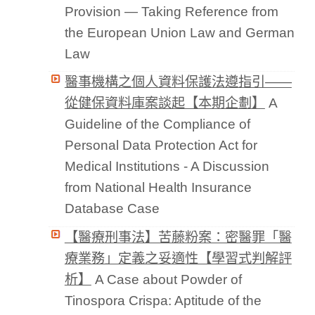
Provision — Taking Reference from
the European Union Law and German
Law
醫事機構之個人資料保護法遵指引——
從健保資料庫案談起【本期企劃】
A
Guideline of the Compliance of
Personal Data Protection Act for
Medical Institutions - A Discussion
from National Health Insurance
Database Case
【醫療刑事法】苦藤粉案：密醫罪「醫
療業務」定義之妥適性【學習式判解評
析】
A Case about Powder of
Tinospora Crispa: Aptitude of the