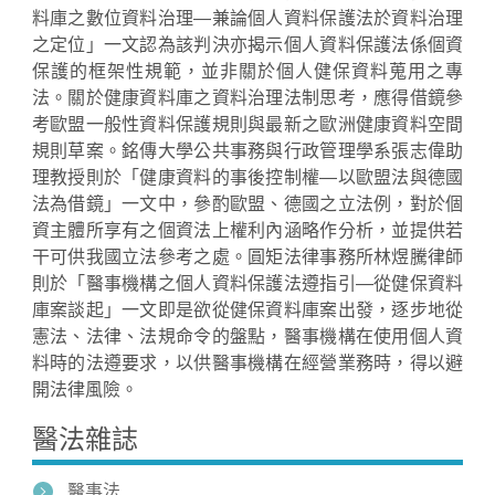
料庫之數位資料治理—兼論個人資料保護法於資料治理
之定位」一文認為該判決亦揭示個人資料保護法係個資
保護的框架性規範，並非關於個人健保資料蒐用之專
法。關於健康資料庫之資料治理法制思考，應得借鏡參
考歐盟一般性資料保護規則與最新之歐洲健康資料空間
規則草案。銘傳大學公共事務與行政管理學系張志偉助
理教授則於「健康資料的事後控制權—以歐盟法與德國
法為借鏡」一文中，參酌歐盟、德國之立法例，對於個
資主體所享有之個資法上權利內涵略作分析，並提供若
干可供我國立法參考之處。圓矩法律事務所林煜騰律師
則於「醫事機構之個人資料保護法遵指引—從健保資料
庫案談起」一文即是欲從健保資料庫案出發，逐步地從
憲法、法律、法規命令的盤點，醫事機構在使用個人資
料時的法遵要求，以供醫事機構在經營業務時，得以避
開法律風險。
醫法雜誌
醫事法