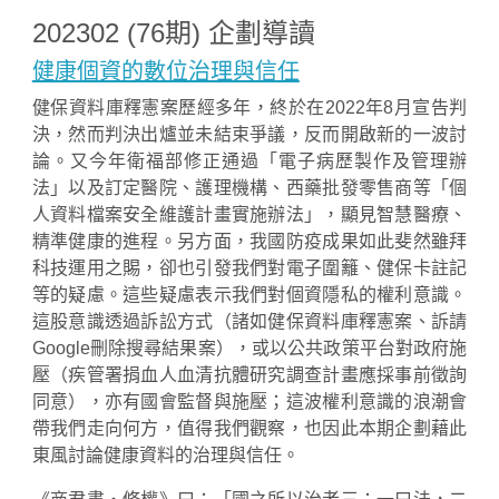
202302 (76期) 企劃導讀
健康個資的數位治理與信任
健保資料庫釋憲案歷經多年，終於在2022年8月宣告判
決，然而判決出爐並未結束爭議，反而開啟新的一波討
論。又今年衛福部修正通過「電子病歷製作及管理辦
法」以及訂定醫院、護理機構、西藥批發零售商等「個
人資料檔案安全維護計畫實施辦法」，顯見智慧醫療、
精準健康的進程。另方面，我國防疫成果如此斐然雖拜
科技運用之賜，卻也引發我們對電子圍籬、健保卡註記
等的疑慮。這些疑慮表示我們對個資隱私的權利意識。
這股意識透過訴訟方式（諸如健保資料庫釋憲案、訴請
Google刪除搜尋結果案），或以公共政策平台對政府施
壓（疾管署捐血人血清抗體研究調查計畫應採事前徵詢
同意），亦有國會監督與施壓；這波權利意識的浪潮會
帶我們走向何方，值得我們觀察，也因此本期企劃藉此
東風討論健康資料的治理與信任。