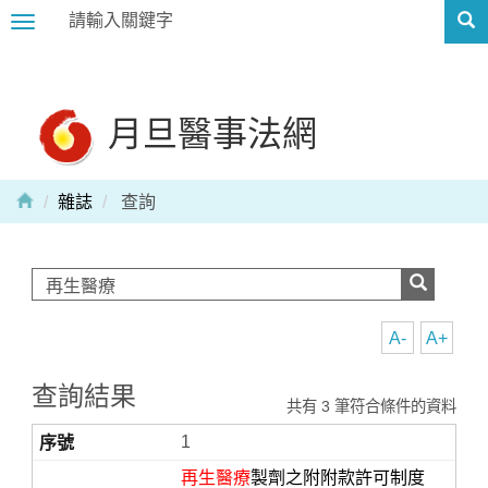
Toggle
navigation
月旦醫事法網
雜誌
查詢
A-
A+
查詢結果
共有 3 筆符合條件的資料
1
再生醫療
製劑之附附款許可制度