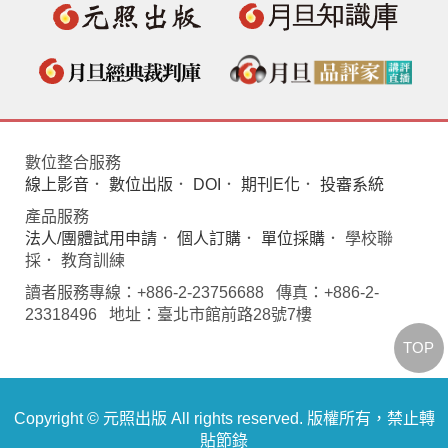
數位整合服務
線上影音
．
數位出版
．
DOI
．
期刊E化
．
投審系統
產品服務
法人/團體試用申請
．
個人訂購
．
單位採購
． 學校聯
採． 教育訓練
讀者服務專線：+886-2-23756688 傳真：+886-2-
23318496 地址：臺北市館前路28號7樓
TOP
Copyright © 元照出版 All rights reserved. 版權所有，禁止轉
貼節錄