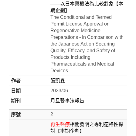
——以日本藥機法為比較對象【本
期企劃】
The Conditional and Termed
Permit License Approval on
Regenerative Medicine
Preparations - In Comparison with
the Japanese Act on Securing
Quality, Efficacy, and Safety of
Products Including
Pharmaceuticals and Medical
Home
Devices
張凱鑫
2023/06
月旦醫事法報告
2
再生醫療
相關發明之專利適格性探
討【本期企劃】