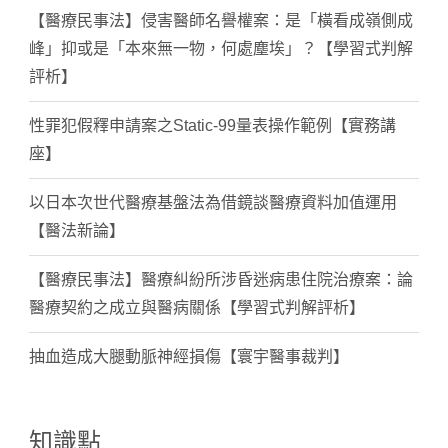
【醫療民事法】侵害醫師名譽權案：是「橫看成嶺側成
峰」抑或是「本來無一物，何處塵埃」？【學習式判解
評析】
性罪犯假釋申請案之Static-99量表操作範例【實務講
座】
以日本次世代醫療基盤法為借鏡談醫療資料加值運用
【醫法新論】
【醫療民事法】醫療糾紛所涉昏迷病患住院治療案：論
醫療契約之成立與醫病關係【學習式判解評析】
抽血造成大腿動脈神經損傷【寰宇醫事裁判】
知識點