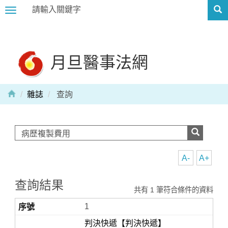
Toggle
navigation
月旦醫事法網
雜誌
查詢
A-
A+
查詢結果
共有 1 筆符合條件的資料
1
判決快遞【判決快遞】