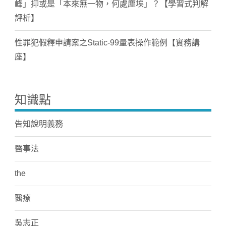
峰」抑或是「本來無一物，何處塵埃」？【學習式判解
評析】
性罪犯假釋申請案之Static-99量表操作範例【實務講
座】
知識點
告知說明義務
醫事法
the
醫療
吳志正