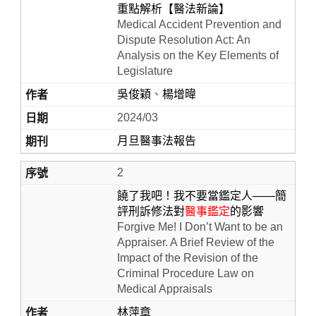
重點解析【醫法新論】
Medical Accident Prevention and
Dispute Resolution Act: An
Analysis on the Key Elements of
Legislature
吳俊穎
、
楊增暐
2024/03
月旦醫事法報告
Home
2
饒了我吧！我不要當鑑定人——簡
評刑訴修法對
醫事鑑定
的影響
Forgive Me! I Don’t Want to be an
Appraiser. A Brief Review of the
Impact of the Revision of the
Criminal Procedure Law on
Medical Appraisals
林萍章