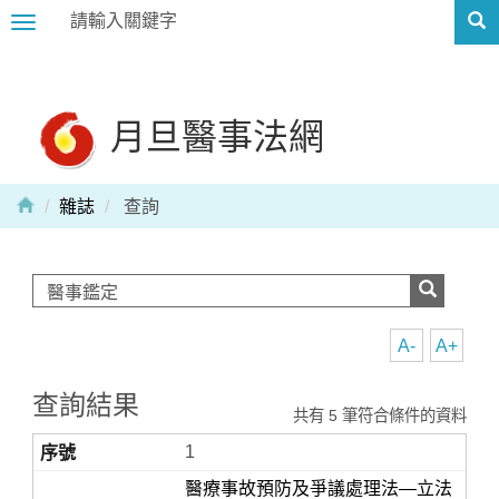
Toggle
navigation
月旦醫事法網
雜誌
查詢
A-
A+
查詢結果
共有 5 筆符合條件的資料
1
醫療事故預防及爭議處理法—立法