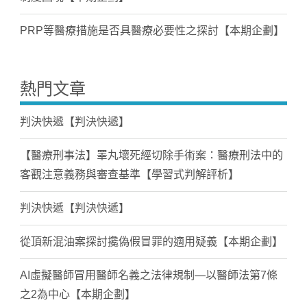
PRP等醫療措施是否具醫療必要性之探討【本期企劃】
熱門文章
判決快遞【判決快遞】
【醫療刑事法】睪丸壞死經切除手術案：醫療刑法中的
客觀注意義務與審查基準【學習式判解評析】
判決快遞【判決快遞】
從頂新混油案探討攙偽假冒罪的適用疑義【本期企劃】
AI虛擬醫師冒用醫師名義之法律規制—以醫師法第7條
之2為中心【本期企劃】