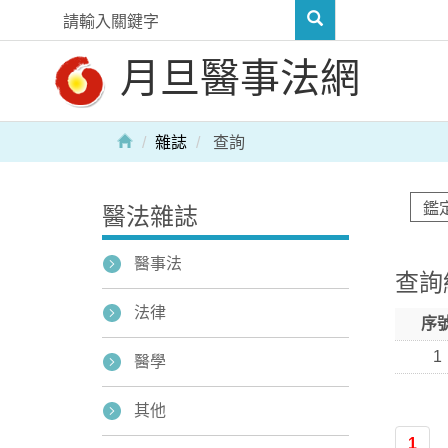
月旦醫事法網
雜誌
查詢
醫法雜誌
醫事法
查詢
法律
序
1
醫學
其他
1