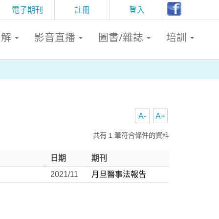
電子期刊
註冊
登入
判解
影音直播
圖書/雜誌
培訓
A-
A+
共有 1 筆符合條件的資料
日期
期刊
2021/11
月旦醫事法報告