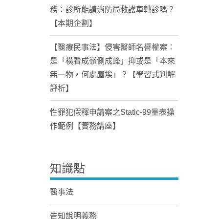
務：診所能請消防局救護車轉診嗎？
【本期企劃】
【醫療民事法】侵害醫師名譽權案：
是「橫看成嶺側成峰」抑或是「本來
無一物，何處塵埃」？【學習式判解
評析】
性罪犯假釋申請案之Static-99量表操
作範例【實務講座】
知識點
醫事法
告知說明義務