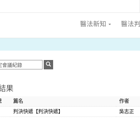
醫法新知
醫法
結果
號
篇名
作者
判決快遞【判決快遞】
吳志正