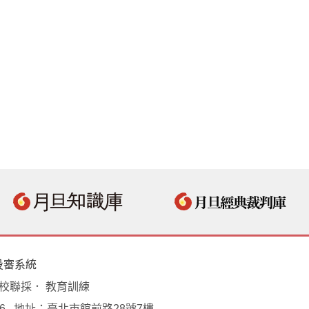
投審系統
學校聯採． 教育訓練
18496 地址：臺北市館前路28號7樓