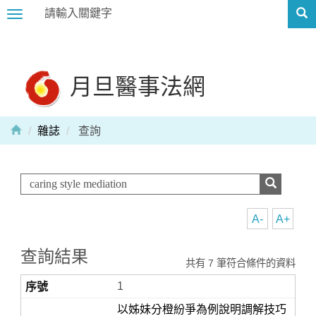
Toggle
navigation
月旦醫事法網
雜誌
查詢
A-
A+
查詢結果
共有 7 筆符合條件的資料
1
以姊妹分橙紛爭為例說明調解技巧