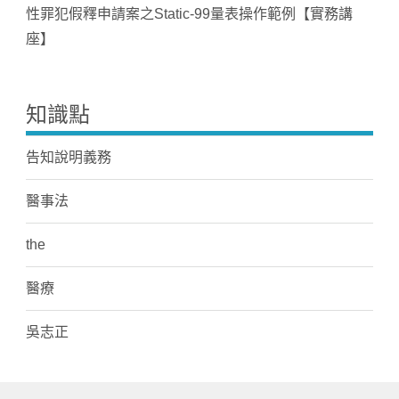
性罪犯假釋申請案之Static-99量表操作範例【實務講
座】
知識點
告知說明義務
醫事法
the
醫療
吳志正