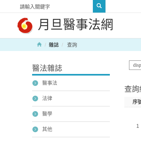
月旦醫事法網
雜誌
查詢
醫法雜誌
醫事法
查詢
法律
序
醫學
1
其他