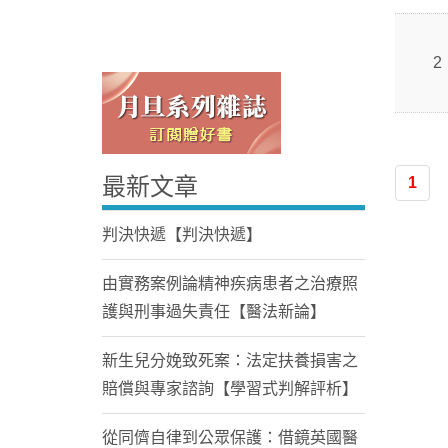
2
最新文章
1
Home
判決快遞【判決快遞】
由實務案例論精神疾病患者之治療照
護與刑事過失責任【醫法新論】
新生兒分娩致死案：法定扶養損害之
賠償與專家諮詢【學習式判解評析】
從同儕自律到公眾保護：借鏡英國醫