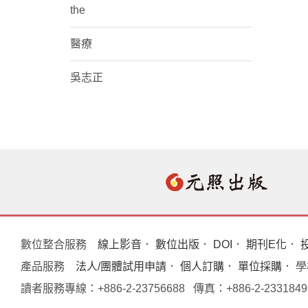
the
醫療
吳志正
數位整合服務
線上影音
．
數位出版
．
DOI
．
期刊E化
．
產品服務
法人/團體試用申請
．
個人訂購
．
單位採購
． 
讀者服務專線：+886-2-23756688 傳真：+886-2-233