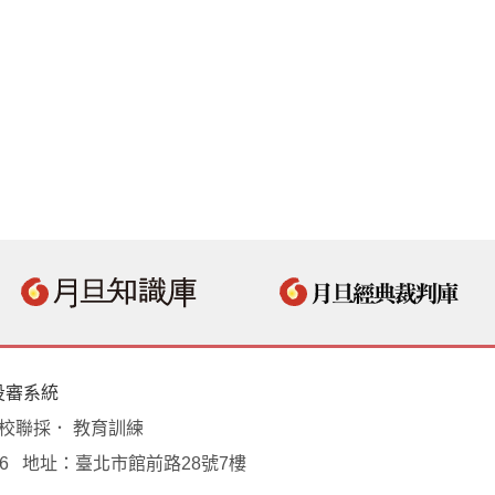
投審系統
學校聯採． 教育訓練
18496 地址：臺北市館前路28號7樓