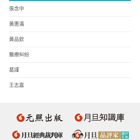
張念中
黃惠滿
黃品欽
醫療糾紛
葛謹
王志嘉