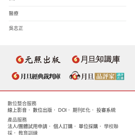
醫療
吳志正
數位整合服務
線上影音
．
數位出版
．
DOI
．
期刊E化
．
投審系統
產品服務
法人/團體試用申請
．
個人訂購
．
單位採購
． 學校聯
採． 教育訓練