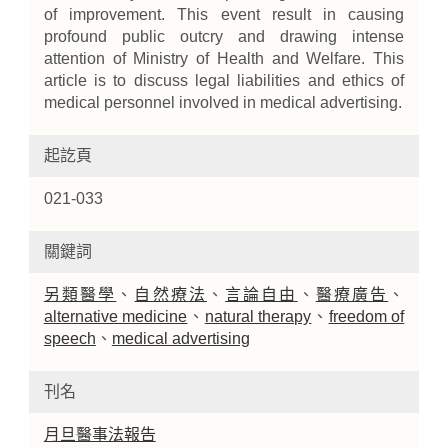
of improvement. This event result in causing
profound public outcry and drawing intense
attention of Ministry of Health and Welfare. This
article is to discuss legal liabilities and ethics of
medical personnel involved in medical advertising.
起訖頁
021-033
關鍵詞
另類醫學
、
自然療法
、
言論自由
、
醫療廣告
、
alternative medicine
、
natural therapy
、
freedom of
speech
、
medical advertising
刊名
月旦醫事法報告