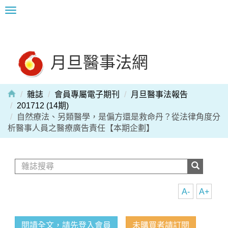
Toggle
navigation
月旦醫事法網
雜誌
會員專屬電子期刊
月旦醫事法報告
201712 (14期)
自然療法、另類醫學，是偏方還是救命丹？從法律角度分
析醫事人員之醫療廣告責任【本期企劃】
A-
A+
閱讀全文，請先登入會員
未購買者請訂閱