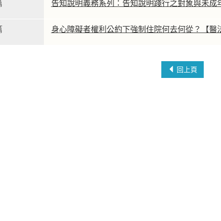
篇
告知說明義務系列：告知說明踐行之對象與未成
篇
身心障礙者權利公約下強制住院何去何從？【醫
回上頁