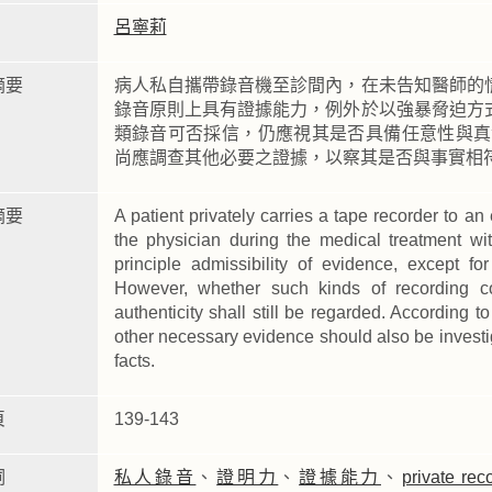
呂寧莉
摘要
病人私自攜帶錄音機至診間內，在未告知醫師的
錄音原則上具有證據能力，例外於以強暴脅迫方
類錄音可否採信，仍應視其是否具備任意性與真
尚應調查其他必要之證據，以察其是否與事實相
摘要
A patient privately carries a tape recorder to 
the physician during the medical treatment wit
principle admissibility of evidence, except fo
However, whether such kinds of recording co
authenticity shall still be regarded. According
other necessary evidence should also be investigat
facts.
頁
139-143
詞
私人錄音
、
證明力
、
證據能力
、
private rec