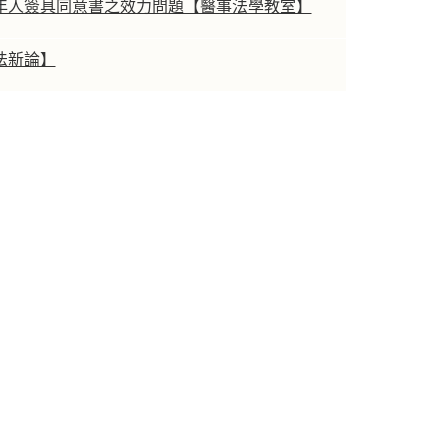
年人簽具同意書之效力問題【醫事法學教室】
法新論】