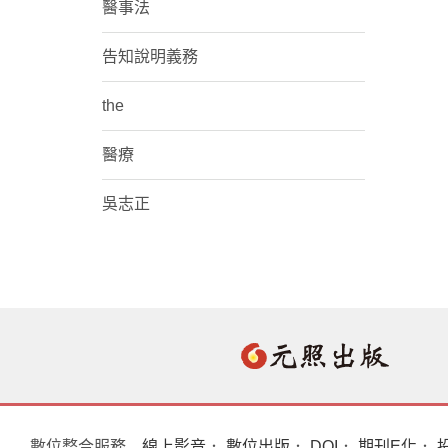
醫事法
告知說明義務
the
醫療
吳志正
數位整合服務
線上影音
．
數位出版
．
DOI
．
期刊E化
．