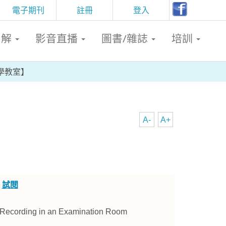
電子期刊
註冊
登入
判解
影音直播
圖書/雜誌
培訓
學教室】
A-
A+
】
試閱
t Recording in an Examination Room