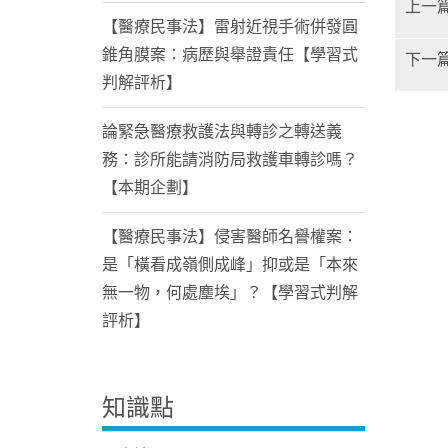
上一
【醫療民事法】雷射近視手術併發圓
錐角膜案：病歷與舉證責任【學習式
下一
判解評析】
論緊急醫療救護法與轉診之轉送義
務：診所能請消防局救護車轉診嗎？
【本期企劃】
【醫療民事法】侵害醫師名譽權案：
是「橫看成嶺側成峰」抑或是「本來
無一物，何處塵埃」？【學習式判解
評析】
知識點