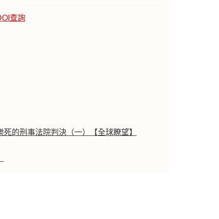
DOI查詢
樂死的刑事法院判決（一）【全球瞭望】
】