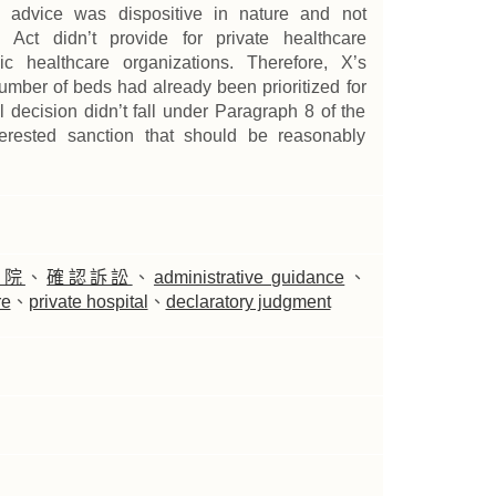
e advice was dispositive in nature and not
 Act didn’t provide for private healthcare
c healthcare organizations. Therefore, X’s
umber of beds had already been prioritized for
al decision didn’t fall under Paragraph 8 of the
terested sanction that should be reasonably
醫院
、
確認訴訟
、
administrative guidance
、
re
、
private hospital
、
declaratory judgment