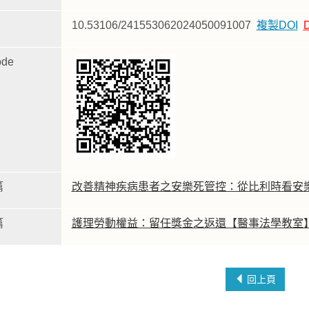
10.53106/241553062024050091007
複製DOI
de
篇
改善精神疾病患者之安樂死管控：從比利時看安
篇
護理勞動權益：留任獎金之返還【醫事法學教室
回上頁