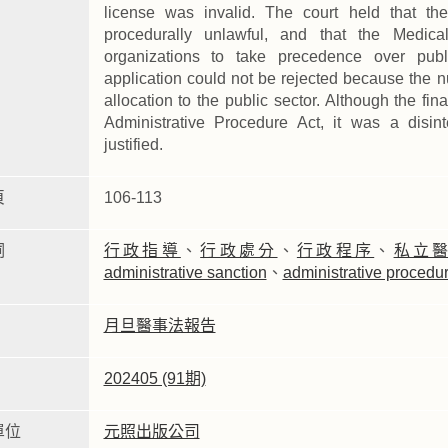
license was invalid. The court held that th
procedurally unlawful, and that the Medical
organizations to take precedence over publi
application could not be rejected because the n
allocation to the public sector. Although the fin
Administrative Procedure Act, it was a disin
justified.
頁
106-113
詞
行政指導
、
行政處分
、
行政程序
、
私立
administrative sanction
、
administrative procedu
月旦醫事法報告
202405 (91期)
單位
元照出版公司