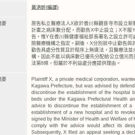
黃浥昕(編譯)
摘要
原告私立醫療法人X欲於香川縣觀音寺市設立新
計畫之病床數分配，而勸告X中止設立；X不服
告，惟Y在香川縣健康福祉部長署名之設立許可
險醫療機構之指定。嗣後，X分別就中止勸告與
勸告具處分性質且於程序上無違法，且醫療法並
構，因此不能以病床數已優先分配給公立億元而
法第8條，但屬於不利益處分應提供理由。
摘要
Plaintiff X, a private medical corporation, want
Kagawa Prefecture, but was advised by defend
discontinue the establishment of the hospital b
beds under the Kagawa Prefectural Health an
advice to discontinue the establishment of a
establishment of a new hospital and to revoke
signed by the Minister of Health and Welfare of 
comply with the advice would affect its desi
Subsequently, X filed an appeal seeking a decl