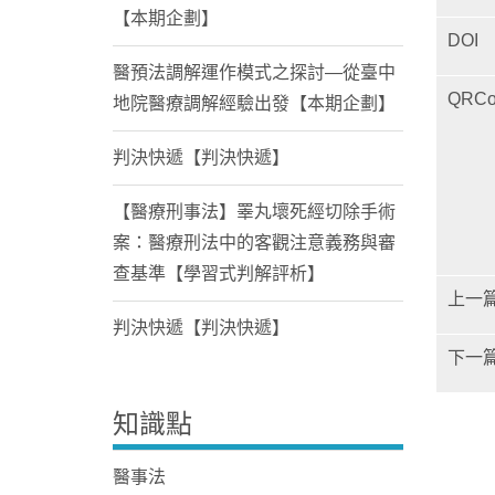
【本期企劃】
DOI
醫預法調解運作模式之探討—從臺中
QRCo
地院醫療調解經驗出發【本期企劃】
判決快遞【判決快遞】
【醫療刑事法】睪丸壞死經切除手術
案：醫療刑法中的客觀注意義務與審
查基準【學習式判解評析】
上一
判決快遞【判決快遞】
下一
知識點
醫事法