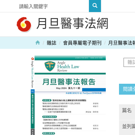
月旦醫事法網
雜誌
會員專屬電子期刊
月旦醫事法
閱讀
篇名
並列