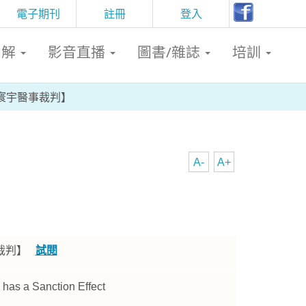
電子期刊
註冊
登入
判解
影音直播
圖書/雜誌
培訓
寰宇醫事裁判】
A-
A+
事裁判】
試閱
 has a Sanction Effect